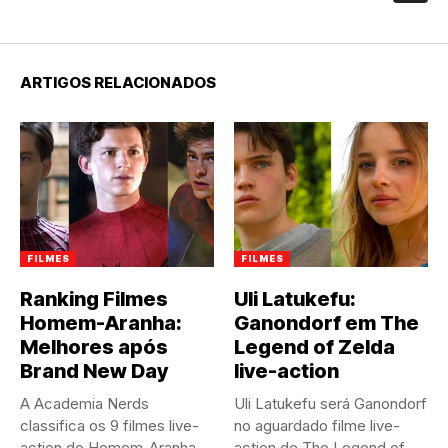
ARTIGOS RELACIONADOS
FILMES
FILMES
Ranking Filmes
Uli Latukefu:
Homem-Aranha:
Ganondorf em The
Melhores após
Legend of Zelda
Brand New Day
live-action
A Academia Nerds
Uli Latukefu será Ganondorf
classifica os 9 filmes live-
no aguardado filme live-
action do Homem-Aranha,
action de The Legend of...