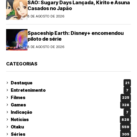
SAO: Sugary Days Lançada, Kirito e Asuna
Casados no Japão
8 DE AGOSTO DE 2026
Spaceship Earth: Disney+ encomendou
piloto de série
8 DE AGOSTO DE 2026
CATEGORIAS
Destaque
21
Entretenimento
7
Filmes
225
Games
328
Indicação
7
Notícias
828
Otaku
559
Séries
305