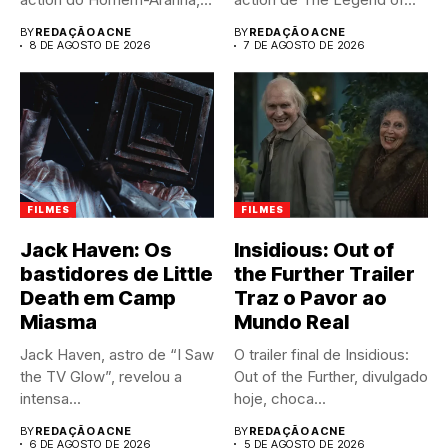
do pior...
BY
REDAÇÃO ACNE
BY
REDAÇÃO ACNE
8 DE AGOSTO DE 2026
7 DE AGOSTO DE 2026
FILMES
FILMES
Jack Haven: Os
Insidious: Out of
bastidores de Little
the Further Trailer
Death em Camp
Traz o Pavor ao
Miasma
Mundo Real
Jack Haven, astro de “I Saw
O trailer final de Insidious:
the TV Glow”, revelou a
Out of the Further, divulgado
intensa...
hoje, choca...
BY
REDAÇÃO ACNE
BY
REDAÇÃO ACNE
6 DE AGOSTO DE 2026
5 DE AGOSTO DE 2026