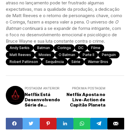
atraso no lançamento pode ter frustrado algumas
expectativas, mas a qualidade da produção, a dedicação
de Matt Reeves e o retorno de personagens chave, como
o Coringa, fazem a espera valer a pena. O universo de
O
Batman
continuará a se expandir de forma intrigante, com
o foco no desenvolvimento emocional e psicológico de
Bruce Wayne e sua luta constante contra o crime.
Andy Serkis
Batman
Coringa
DC
Filme
Matt Reeves
Movies
O Batman
Parte II
Penguin
Robert Pattinson
Sequência
Série
Warner Bros
POSTAGEM ANTERIOR
PRÓXIMA POSTAGEM
Netflix Está
Netflix Aposta no
Desenvolvendo
Live-Action de
Série de
Capitão Planeta
Assassin's Creed