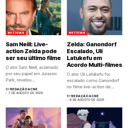
NOTÍCIAS
NOTÍCIAS
Sam Neill: Live-
Zelda: Ganondorf
action Zelda pode
Escalado, Uli
ser seu último filme
Latukefu em
Acordo Multi-filmes
O ator Sam Neill, aclamado
por seu papel em Jurassic
O ator Uli Latukefu foi
Park, revelou...
escalado como Ganondorf
no filme live-action de...
BY
REDAÇÃO ACNE
7 DE AGOSTO DE 2026
BY
REDAÇÃO ACNE
6 DE AGOSTO DE 2026