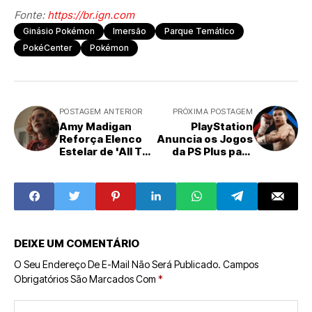
Fonte:
https://br.ign.com
Ginásio Pokémon
Imersão
Parque Temático
PokéCenter
Pokémon
POSTAGEM ANTERIOR
PRÓXIMA POSTAGEM
Amy Madigan
PlayStation
Reforça Elenco
Anuncia os Jogos
Estelar de 'All The
da PS Plus para
Sinners Bleed',
Fevereiro de
Nova Aposta da
2026
Netflix no
Suspense
DEIXE UM COMENTÁRIO
O Seu Endereço De E-Mail Não Será Publicado.
Campos
Obrigatórios São Marcados Com
*