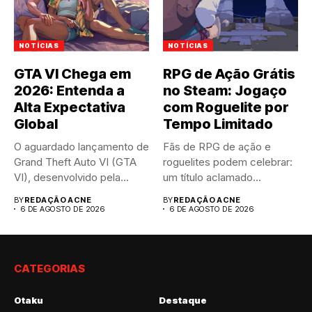
NOTÍCIAS
NOTÍCIAS
GTA VI Chega em
RPG de Ação Grátis
2026: Entenda a
no Steam: Jogaço
Alta Expectativa
com Roguelite por
Global
Tempo Limitado
O aguardado lançamento de
Fãs de RPG de ação e
Grand Theft Auto VI (GTA
roguelites podem celebrar:
VI), desenvolvido pela...
um título aclamado...
BY
REDAÇÃO ACNE
BY
REDAÇÃO ACNE
6 DE AGOSTO DE 2026
6 DE AGOSTO DE 2026
CATEGORIAS
Otaku
Destaque