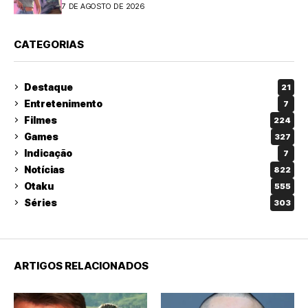
7 DE AGOSTO DE 2026
CATEGORIAS
Destaque
21
Entretenimento
7
Filmes
224
Games
327
Indicação
7
Notícias
822
Otaku
555
Séries
303
ARTIGOS RELACIONADOS