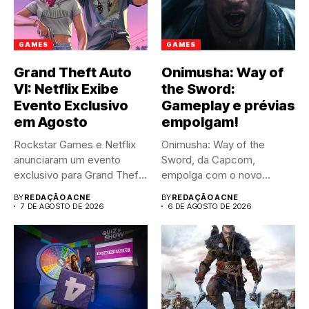
GAMES
GAMES
Grand Theft Auto
Onimusha: Way of
VI: Netflix Exibe
the Sword:
Evento Exclusivo
Gameplay e prévias
em Agosto
empolgam!
Rockstar Games e Netflix
Onimusha: Way of the
anunciaram um evento
Sword, da Capcom,
exclusivo para Grand Theft
empolga com o novo
Auto...
trailer...
BY
REDAÇÃO ACNE
BY
REDAÇÃO ACNE
7 DE AGOSTO DE 2026
6 DE AGOSTO DE 2026