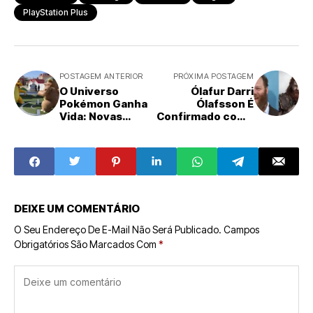
PlayStation Plus
POSTAGEM ANTERIOR
PRÓXIMA POSTAGEM
O Universo
Ólafur Darri
Pokémon Ganha
Ólafsson É
Vida: Novas
Confirmado como
Imagens do
Thor na
Parque Temático
Aguardada Série
no Japão
de God of War do
Encantam Fãs
Prime Video
com PokéCenter
e Ginásio
DEIXE UM COMENTÁRIO
O Seu Endereço De E-Mail Não Será Publicado.
Campos
Obrigatórios São Marcados Com
*