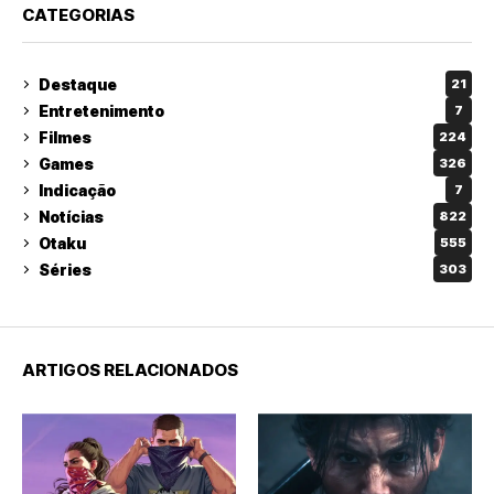
CATEGORIAS
Destaque
21
Entretenimento
7
Filmes
224
Games
326
Indicação
7
Notícias
822
Otaku
555
Séries
303
ARTIGOS RELACIONADOS