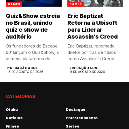
GAMES
GAMES
Quiz&Show estreia
Eric Baptizat
no Brasil, unindo
Retorna à Ubisoft
quiz e show de
para Liderar
auditório
Assassin’s Creed
Os fundadores do Escape
Eric Baptizat, renomado
60′ lançam o Quiz&Show, a
diretor por trás de títulos
primeira plataforma de...
como Assassin’s Creed
Valhalla...
BY
REDAÇÃO ACNE
BY
REDAÇÃO ACNE
6 DE AGOSTO DE 2026
5 DE AGOSTO DE 2026
CATEGORIAS
Otaku
Destaque
Notícias
Entretenimento
Filmes
Séries