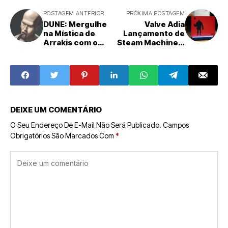
POSTAGEM ANTERIOR
PRÓXIMA POSTAGEM
DUNE: Mergulhe
Valve Adia
na Mística de
Lançamento de
Arrakis com o
Steam Machine e
Tarot Oficial,
Outros
Apresentando o
Hardwares
Sinistro Feyd-
Devido à Crise de
Rautha
Componentes,
Preços Devem
Ser Revisados
DEIXE UM COMENTÁRIO
O Seu Endereço De E-Mail Não Será Publicado.
Campos
Obrigatórios São Marcados Com
*