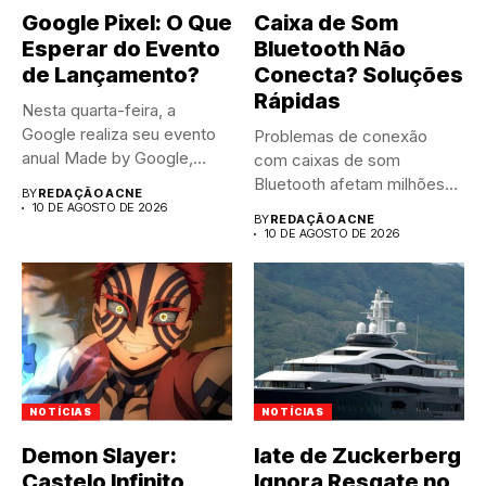
Google Pixel: O Que
Caixa de Som
Esperar do Evento
Bluetooth Não
de Lançamento?
Conecta? Soluções
Rápidas
Nesta quarta-feira, a
Google realiza seu evento
Problemas de conexão
anual Made by Google,
com caixas de som
apresentando...
Bluetooth afetam milhões
BY
REDAÇÃO ACNE
de usuários...
10 DE AGOSTO DE 2026
BY
REDAÇÃO ACNE
10 DE AGOSTO DE 2026
NOTÍCIAS
NOTÍCIAS
Demon Slayer:
Iate de Zuckerberg
Castelo Infinito
Ignora Resgate no