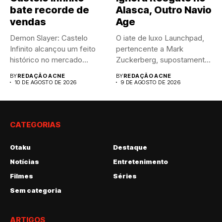
bate recorde de
Alasca, Outro Navio
vendas
Age
Demon Slayer: Castelo
O iate de luxo Launchpad,
Infinito alcançou um feito
pertencente a Mark
histórico no mercado
Zuckerberg, supostamente
japonês, estabelecendo...
não respondeu...
BY
REDAÇÃO ACNE
BY
REDAÇÃO ACNE
10 DE AGOSTO DE 2026
9 DE AGOSTO DE 2026
CATEGORIAS
Otaku
Destaque
Notícias
Entretenimento
Filmes
Séries
Sem categoria
ARTIGOS