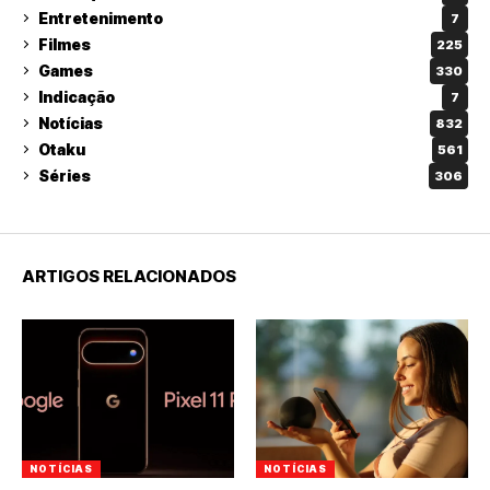
Entretenimento
7
Filmes
225
Games
330
Indicação
7
Notícias
832
Otaku
561
Séries
306
ARTIGOS RELACIONADOS
NOTÍCIAS
NOTÍCIAS