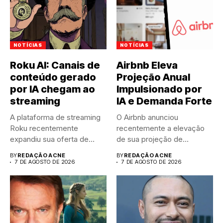
NOTÍCIAS
NOTÍCIAS
Roku AI: Canais de
Airbnb Eleva
conteúdo gerado
Projeção Anual
por IA chegam ao
Impulsionado por
streaming
IA e Demanda Forte
A plataforma de streaming
O Airbnb anunciou
Roku recentemente
recentemente a elevação
expandiu sua oferta de
de sua projeção de
canais FAST,...
resultados anuais....
BY
REDAÇÃO ACNE
BY
REDAÇÃO ACNE
7 DE AGOSTO DE 2026
7 DE AGOSTO DE 2026