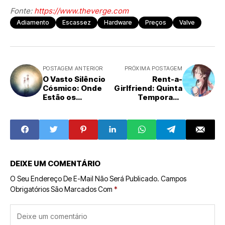
Fonte:
https://www.theverge.com
Adiamento
Escassez
Hardware
Preços
Valve
POSTAGEM ANTERIOR
PRÓXIMA POSTAGEM
O Vasto Silêncio
Rent-a-
Cósmico: Onde
Girlfriend: Quinta
Estão os
Temporada
Extraterrestres?
Estreia em Abril
de 2026 com
Trailer, Trilha
Sonora e Elenco
Confirmados
DEIXE UM COMENTÁRIO
O Seu Endereço De E-Mail Não Será Publicado.
Campos
Obrigatórios São Marcados Com
*