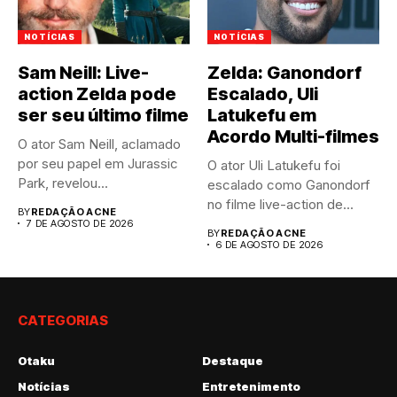
NOTÍCIAS
NOTÍCIAS
Sam Neill: Live-
Zelda: Ganondorf
action Zelda pode
Escalado, Uli
ser seu último filme
Latukefu em
Acordo Multi-filmes
O ator Sam Neill, aclamado
por seu papel em Jurassic
O ator Uli Latukefu foi
Park, revelou...
escalado como Ganondorf
no filme live-action de...
BY
REDAÇÃO ACNE
7 DE AGOSTO DE 2026
BY
REDAÇÃO ACNE
6 DE AGOSTO DE 2026
CATEGORIAS
Otaku
Destaque
Notícias
Entretenimento