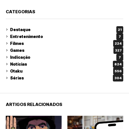
CATEGORIAS
Destaque
21
Entretenimento
7
Filmes
224
Games
327
Indicação
7
Notícias
824
Otaku
556
Séries
304
ARTIGOS RELACIONADOS