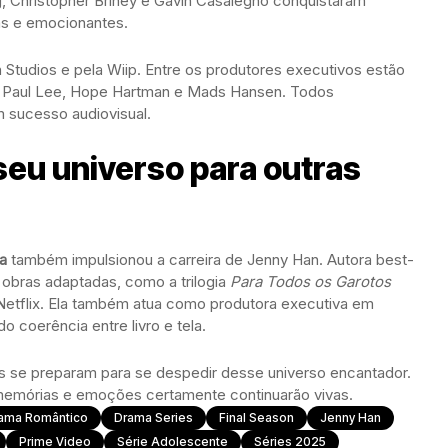
g, Christopher Briney e Gavin Casalegno conquistaram
as e emocionantes.
 Studios e pela Wiip. Entre os produtores executivos estão
t, Paul Lee, Hope Hartman e Mads Hansen. Todos
m sucesso audiovisual.
eu universo para outras
a
também impulsionou a carreira de Jenny Han. Autora best-
 obras adaptadas, como a trilogia
Para Todos os Garotos
 Netflix. Ela também atua como produtora executiva em
 coerência entre livro e tela.
s se preparam para se despedir desse universo encantador.
memórias e emoções certamente continuarão vivas.
ama Romântico
Drama Series
Final Season
Jenny Han
Prime Video
Série Adolescente
Séries 2025