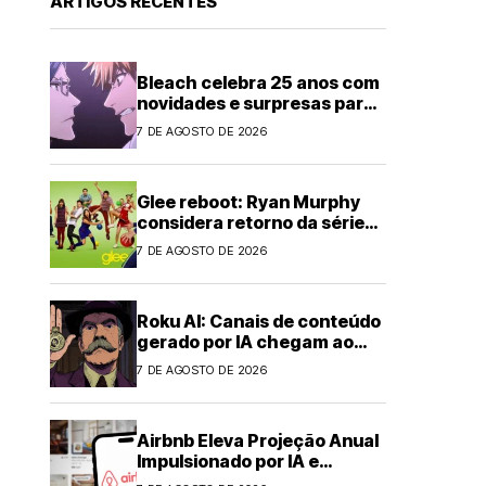
ARTIGOS RECENTES
Bleach celebra 25 anos com
novidades e surpresas para
fãs
7 DE AGOSTO DE 2026
Glee reboot: Ryan Murphy
considera retorno da série
musical
7 DE AGOSTO DE 2026
Roku AI: Canais de conteúdo
gerado por IA chegam ao
streaming
7 DE AGOSTO DE 2026
Airbnb Eleva Projeção Anual
Impulsionado por IA e
Demanda Forte