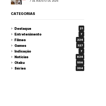
7 DE AGOSTO DE 2026
CATEGORIAS
Destaque
21
Entretenimento
7
Filmes
224
Games
327
Indicação
7
Notícias
824
Otaku
556
Séries
304