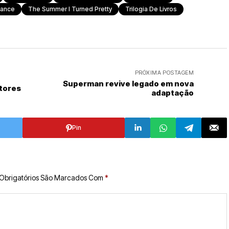
ance
The Summer I Turned Pretty
Trilogia De Livros
PRÓXIMA POSTAGEM
Superman revive legado em nova
tores
adaptação
Pin
Obrigatórios São Marcados Com
*