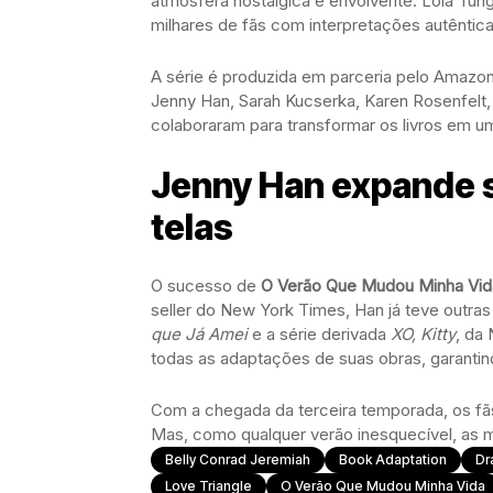
atmosfera nostálgica e envolvente. Lola Tun
milhares de fãs com interpretações autêntic
A série é produzida em parceria pelo Amazon
Jenny Han, Sarah Kucserka, Karen Rosenfel
colaboraram para transformar os livros em u
Jenny Han expande s
telas
O sucesso de
O Verão Que Mudou Minha Vid
seller do New York Times, Han já teve outras
que Já Amei
e a série derivada
XO, Kitty
, da
todas as adaptações de suas obras, garantindo
Com a chegada da terceira temporada, os fã
Mas, como qualquer verão inesquecível, as 
Belly Conrad Jeremiah
Book Adaptation
Dr
Love Triangle
O Verão Que Mudou Minha Vida