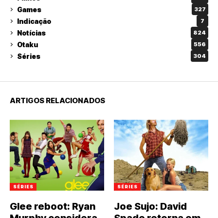
Games
327
Indicação
7
Notícias
824
Otaku
556
Séries
304
ARTIGOS RELACIONADOS
SÉRIES
SÉRIES
Glee reboot: Ryan
Joe Sujo: David
Murphy considera
Spade retorna em