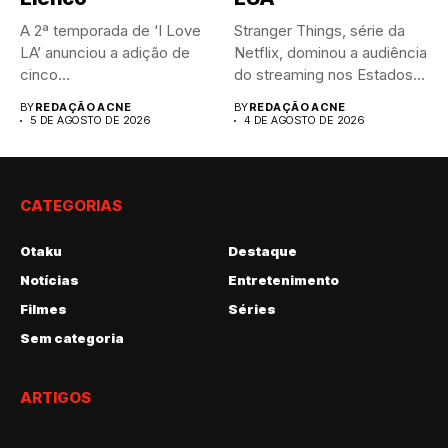
A 2ª temporada de ‘I Love
Stranger Things, série da
LA’ anunciou a adição de
Netflix, dominou a audiência
cinco...
do streaming nos Estados...
BY
REDAÇÃO ACNE
BY
REDAÇÃO ACNE
5 DE AGOSTO DE 2026
4 DE AGOSTO DE 2026
CATEGORIAS
Otaku
Destaque
Notícias
Entretenimento
Filmes
Séries
Sem categoria
ARTIGOS