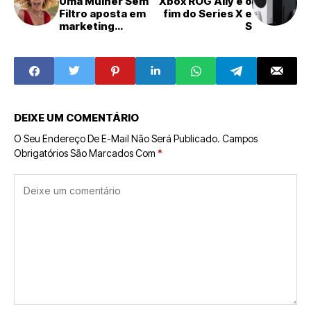
Uma Mulher Sem
Xbox ROG Ally e o
Filtro aposta em
fim do Series X e
marketing
S
criativo
DEIXE UM COMENTÁRIO
O Seu Endereço De E-Mail Não Será Publicado.
Campos
Obrigatórios São Marcados Com
*