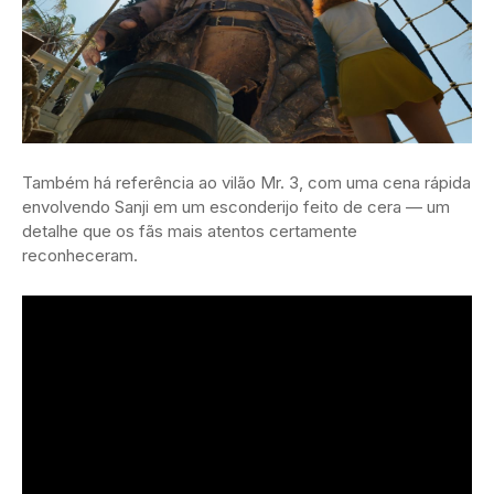
Também há referência ao vilão Mr. 3, com uma cena rápida
envolvendo Sanji em um esconderijo feito de cera — um
detalhe que os fãs mais atentos certamente
reconheceram.