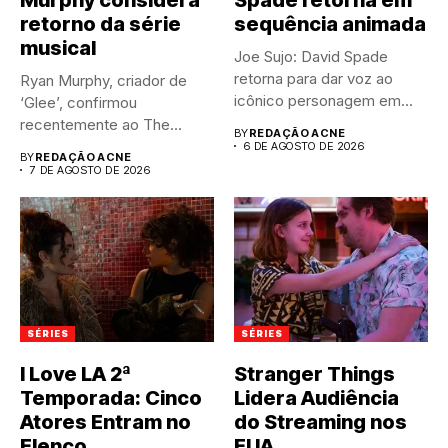
retorno da série
sequência animada
musical
Joe Sujo: David Spade
retorna para dar voz ao
Ryan Murphy, criador de
icônico personagem em...
‘Glee’, confirmou
recentemente ao The
BY
REDAÇÃO ACNE
Hollywood Reporter que...
6 DE AGOSTO DE 2026
BY
REDAÇÃO ACNE
7 DE AGOSTO DE 2026
SÉRIES
SÉRIES
I Love LA 2ª
Stranger Things
Temporada: Cinco
Lidera Audiência
Atores Entram no
do Streaming nos
Elenco
EUA