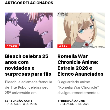
ARTIGOS RELACIONADOS
OTAKU
OTAKU
Bleach celebra 25
Romelia War
anos com
Chronicle Anime:
novidades e
Estreia 2026 e
surpresas para fãs
Elenco Anunciados
Bleach, a aclamada franquia
O aguardado anime
de Tite Kubo, celebra seu
“Romelia War Chronicle”
25º aniversário em...
divulgou recentemente um
trailer impactante,
BY
REDAÇÃO ACNE
BY
REDAÇÃO ACNE
revelando...
7 DE AGOSTO DE 2026
7 DE AGOSTO DE 2026