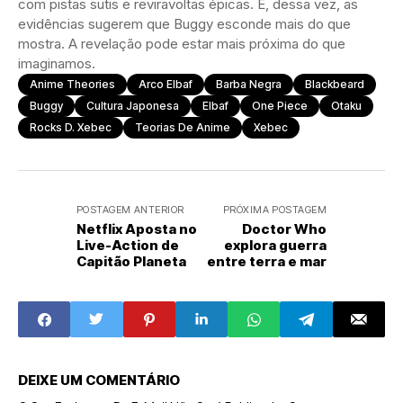
com pistas sutis e reviravoltas épicas. E, dessa vez, as
evidências sugerem que Buggy esconde mais do que
mostra. A revelação pode estar mais próxima do que
imaginamos.
Anime Theories
Arco Elbaf
Barba Negra
Blackbeard
Buggy
Cultura Japonesa
Elbaf
One Piece
Otaku
Rocks D. Xebec
Teorias De Anime
Xebec
POSTAGEM ANTERIOR
PRÓXIMA POSTAGEM
Netflix Aposta no
Doctor Who
Live-Action de
explora guerra
Capitão Planeta
entre terra e mar
DEIXE UM COMENTÁRIO