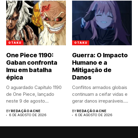
OTAKU
OTAKU
One Piece 1190:
Guerra: O Impacto
Gaban confronta
Humano e a
Imu em batalha
Mitigação de
épica
Danos
O aguardado Capítulo 1190
Conflitos armados globais
de One Piece, lançado
continuam a ceifar vidas e
neste 9 de agosto...
gerar danos irreparáveis.
A...
BY
REDAÇÃO ACNE
BY
REDAÇÃO ACNE
6 DE AGOSTO DE 2026
6 DE AGOSTO DE 2026