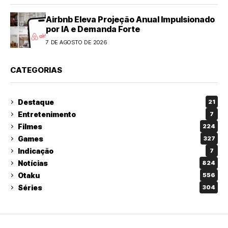
Airbnb Eleva Projeção Anual Impulsionado
por IA e Demanda Forte
7 DE AGOSTO DE 2026
CATEGORIAS
Destaque
21
Entretenimento
7
Filmes
224
Games
327
Indicação
7
Notícias
824
Otaku
556
Séries
304