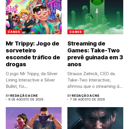
GAMES
GAMES
Mr Trippy: Jogo de
Streaming de
sorveteiro
Games: Take-Two
esconde tráfico de
prevê guinada em 3
drogas
anos
O jogo Mr Trippy, da Silver
Strauss Zelnick, CEO da
Lining Interactive e Silver
Take-Two Interactive,
Bullet, foi...
afirmou que o streaming de
jogos...
BY
REDAÇÃO ACNE
BY
REDAÇÃO ACNE
8 DE AGOSTO DE 2026
7 DE AGOSTO DE 2026