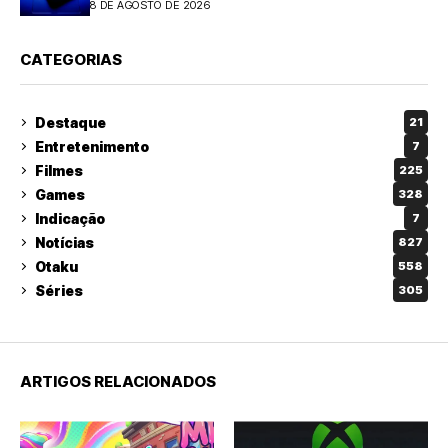
8 DE AGOSTO DE 2026
CATEGORIAS
Destaque
21
Entretenimento
7
Filmes
225
Games
328
Indicação
7
Notícias
827
Otaku
558
Séries
305
ARTIGOS RELACIONADOS