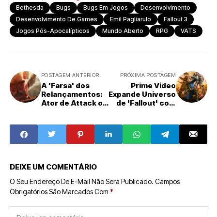
Bethesda
Bugs
Bugs Em Jogos
Desenvolvimento
Desenvolvimento De Games
Emil Pagliarulo
Fallout 3
Jogos Pós-Apocalípticos
Mundo Aberto
RPG
VATS
POSTAGEM ANTERIOR
PRÓXIMA POSTAGEM
A 'Farsa' dos
Prime Video
Relançamentos:
Expande Universo
Ator de Attack on
de 'Fallout' com
Titan Critica
Reality Show
Modelo de Filmes
'Fallout Shelter'
de Anime nos
Cinemas
DEIXE UM COMENTÁRIO
O Seu Endereço De E-Mail Não Será Publicado.
Campos
Obrigatórios São Marcados Com
*