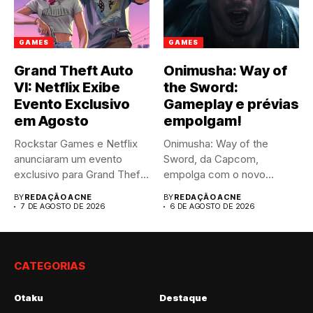
GAMES
GAMES
Grand Theft Auto
Onimusha: Way of
VI: Netflix Exibe
the Sword:
Evento Exclusivo
Gameplay e prévias
em Agosto
empolgam!
Rockstar Games e Netflix
Onimusha: Way of the
anunciaram um evento
Sword, da Capcom,
exclusivo para Grand Theft
empolga com o novo
Auto...
trailer...
BY
REDAÇÃO ACNE
BY
REDAÇÃO ACNE
7 DE AGOSTO DE 2026
6 DE AGOSTO DE 2026
CATEGORIAS
Otaku
Destaque