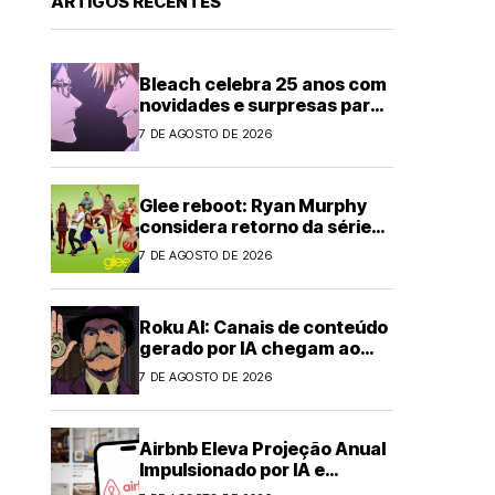
ARTIGOS RECENTES
Bleach celebra 25 anos com
novidades e surpresas para
fãs
7 DE AGOSTO DE 2026
Glee reboot: Ryan Murphy
considera retorno da série
musical
7 DE AGOSTO DE 2026
Roku AI: Canais de conteúdo
gerado por IA chegam ao
streaming
7 DE AGOSTO DE 2026
Airbnb Eleva Projeção Anual
Impulsionado por IA e
Demanda Forte