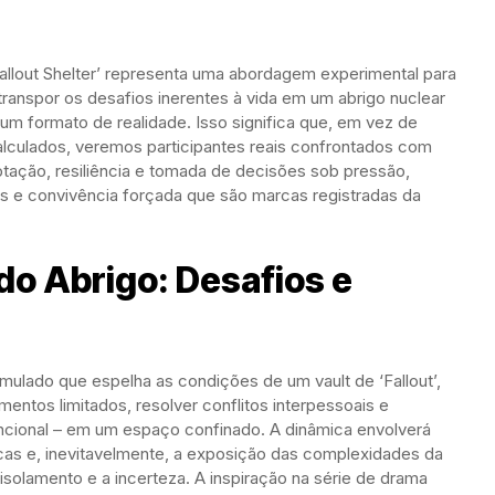
Fallout Shelter’ representa uma abordagem experimental para
é transpor os desafios inerentes à vida em um abrigo nuclear
a um formato de realidade. Isso significa que, em vez de
alculados, veremos participantes reais confrontados com
tação, resiliência e tomada de decisões sob pressão,
 e convivência forçada que são marcas registradas da
do Abrigo: Desafios e
mulado que espelha as condições de um vault de ‘Fallout’,
mentos limitados, resolver conflitos interpessoais e
uncional – em um espaço confinado. A dinâmica envolverá
cas e, inevitavelmente, a exposição das complexidades da
olamento e a incerteza. A inspiração na série de drama