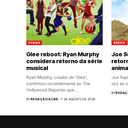
SÉRIES
SÉRIES
Glee reboot: Ryan Murphy
Joe S
considera retorno da série
retor
musical
anim
Ryan Murphy, criador de ‘Glee’,
Joe Sujo
confirmou recentemente ao The
voz ao 
Hollywood Reporter que...
BY
REDAÇ
BY
REDAÇÃO ACNE
7 DE AGOSTO DE 2026