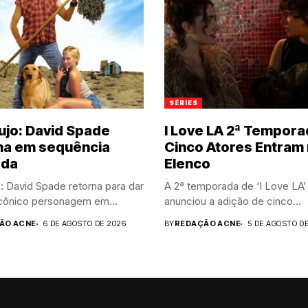
SÉRIES
ujo: David Spade
I Love LA 2ª Tempora
na em sequência
Cinco Atores Entram
ada
Elenco
: David Spade retorna para dar
A 2ª temporada de ‘I Love LA’
icônico personagem em...
anunciou a adição de cinco...
ÃO ACNE
6 DE AGOSTO DE 2026
BY
REDAÇÃO ACNE
5 DE AGOSTO D