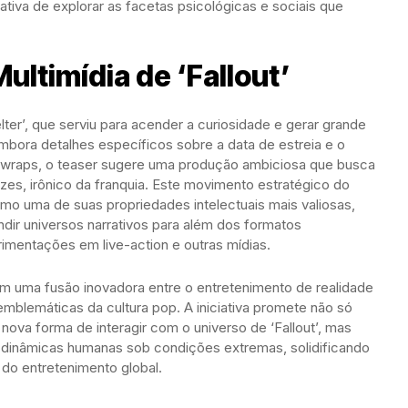
tiva de explorar as facetas psicológicas e sociais que
ultimídia de ‘Fallout’
lter’, que serviu para acender a curiosidade e gerar grande
Embora detalhes específicos sobre a data de estreia e o
 wraps, o teaser sugere uma produção ambiciosa que busca
ezes, irônico da franquia. Este movimento estratégico do
como uma de suas propriedades intelectuais mais valiosas,
ir universos narrativos para além dos formatos
rimentações em live-action e outras mídias.
 em uma fusão inovadora entre o entretenimento de realidade
emblemáticas da cultura pop. A iniciativa promete não só
ova forma de interagir com o universo de ‘Fallout’, mas
s dinâmicas humanas sob condições extremas, solidificando
 do entretenimento global.