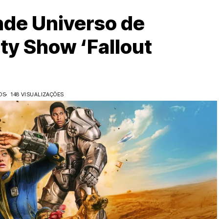
nde Universo de
ity Show ‘Fallout
OS
148 VISUALIZAÇÕES