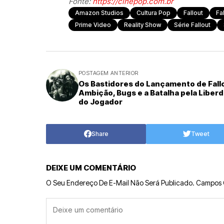
Fonte:
https://cinepop.com.br
Amazon Studios
Cultura Pop
Fallout
Fa
Prime Video
Reality Show
Série Fallout
POSTAGEM ANTERIOR
Os Bastidores do Lançamento de Fallo
Ambição, Bugs e a Batalha pela Liber
do Jogador
Share
Tweet
DEIXE UM COMENTÁRIO
O Seu Endereço De E-Mail Não Será Publicado.
Campos 