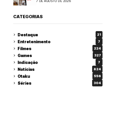
7 DE AGOSTO DE 2026
CATEGORIAS
Destaque
21
Entretenimento
7
Filmes
224
Games
327
Indicação
7
Notícias
824
Otaku
556
Séries
304