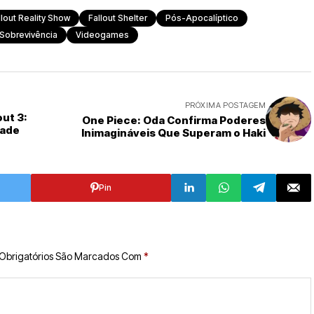
llout Reality Show
Fallout Shelter
Pós-Apocalíptico
Sobrevivência
Videogames
PRÓXIMA POSTAGEM
ut 3:
One Piece: Oda Confirma Poderes
dade
Inimagináveis Que Superam o Haki
Pin
Obrigatórios São Marcados Com
*