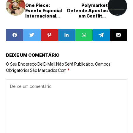
One Piece:
Polymarket
Evento Especial
Defende Apostas
Internacional
em Conflitos
Agita Fãs Antes
Geopolíticos,
da Nova
Gerando Debate
Temporada Live-
Ético
Action
DEIXE UM COMENTÁRIO
O Seu Endereço De E-Mail Não Será Publicado.
Campos
Obrigatórios São Marcados Com
*