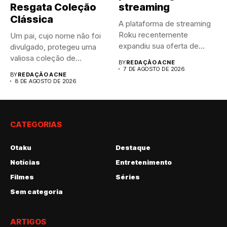
Resgata Coleção
streaming
Clássica
A plataforma de streaming
Roku recentemente
Um pai, cujo nome não foi
expandiu sua oferta de
divulgado, protegeu uma
canais FAST,...
valiosa coleção de...
BY
REDAÇÃO ACNE
7 DE AGOSTO DE 2026
BY
REDAÇÃO ACNE
8 DE AGOSTO DE 2026
CATEGORIAS
Otaku
Destaque
Notícias
Entretenimento
Filmes
Séries
Sem categoria
ARTIGOS