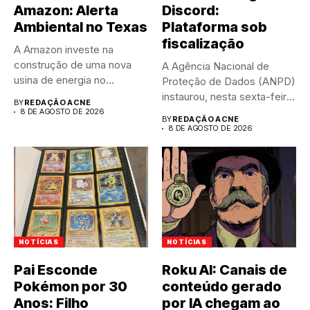
Amazon: Alerta
Discord:
Ambiental no Texas
Plataforma sob
fiscalização
A Amazon investe na
construção de uma nova
A Agência Nacional de
usina de energia no...
Proteção de Dados (ANPD)
instaurou, nesta sexta-feira
BY
REDAÇÃO ACNE
(7),...
8 DE AGOSTO DE 2026
BY
REDAÇÃO ACNE
8 DE AGOSTO DE 2026
NOTÍCIAS
NOTÍCIAS
Pai Esconde
Roku AI: Canais de
Pokémon por 30
conteúdo gerado
Anos: Filho
por IA chegam ao