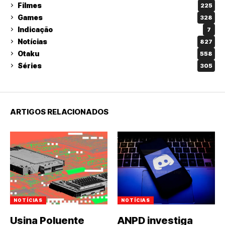
Filmes
225
Games
328
Indicação
7
Notícias
827
Otaku
558
Séries
305
ARTIGOS RELACIONADOS
NOTÍCIAS
NOTÍCIAS
Usina Poluente
ANPD investiga