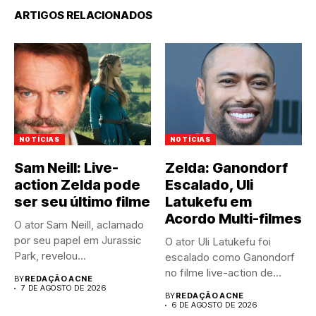
ARTIGOS RELACIONADOS
NOTÍCIAS
NOTÍCIAS
Sam Neill: Live-
Zelda: Ganondorf
action Zelda pode
Escalado, Uli
ser seu último filme
Latukefu em
Acordo Multi-filmes
O ator Sam Neill, aclamado
por seu papel em Jurassic
O ator Uli Latukefu foi
Park, revelou...
escalado como Ganondorf
no filme live-action de...
BY
REDAÇÃO ACNE
7 DE AGOSTO DE 2026
BY
REDAÇÃO ACNE
6 DE AGOSTO DE 2026