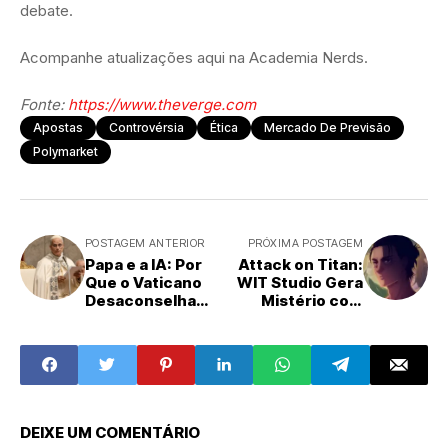
debate.
Acompanhe atualizações aqui na Academia Nerds.
Fonte:
https://www.theverge.com
Apostas
Controvérsia
Ética
Mercado De Previsão
Polymarket
POSTAGEM ANTERIOR
PRÓXIMA POSTAGEM
Papa e a IA: Por
Attack on Titan:
Que o Vaticano
WIT Studio Gera
Desaconselha
Mistério com
Sermões Escritos
Postagem
por Inteligência
Enigmática de
Artificial
Personagens
DEIXE UM COMENTÁRIO