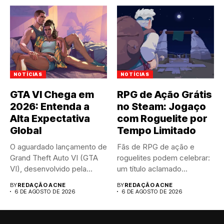
NOTÍCIAS
NOTÍCIAS
GTA VI Chega em
RPG de Ação Grátis
2026: Entenda a
no Steam: Jogaço
Alta Expectativa
com Roguelite por
Global
Tempo Limitado
O aguardado lançamento de
Fãs de RPG de ação e
Grand Theft Auto VI (GTA
roguelites podem celebrar:
VI), desenvolvido pela...
um título aclamado...
BY
REDAÇÃO ACNE
BY
REDAÇÃO ACNE
6 DE AGOSTO DE 2026
6 DE AGOSTO DE 2026