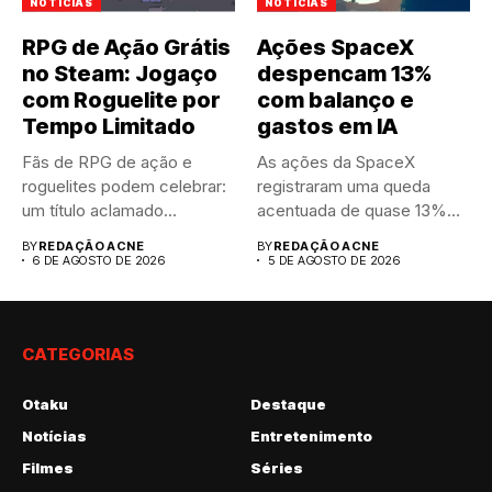
NOTÍCIAS
NOTÍCIAS
RPG de Ação Grátis
Ações SpaceX
no Steam: Jogaço
despencam 13%
com Roguelite por
com balanço e
Tempo Limitado
gastos em IA
Fãs de RPG de ação e
As ações da SpaceX
roguelites podem celebrar:
registraram uma queda
um título aclamado...
acentuada de quase 13%
nas...
BY
REDAÇÃO ACNE
BY
REDAÇÃO ACNE
6 DE AGOSTO DE 2026
5 DE AGOSTO DE 2026
CATEGORIAS
Otaku
Destaque
Notícias
Entretenimento
Filmes
Séries