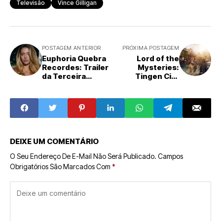
Televisão
Vince Gilligan
POSTAGEM ANTERIOR
PRÓXIMA POSTAGEM
Euphoria Quebra
Lord of the
Recordes: Trailer
Mysteries:
da Terceira
Tingen City
Temporada
Revelada,
Supera
Impulsionando
Expectativas com
Ambições do
Quase 100
MMORPG
Milhões de
Ocultista
Visualizações
DEIXE UM COMENTÁRIO
O Seu Endereço De E-Mail Não Será Publicado.
Campos
Obrigatórios São Marcados Com
*