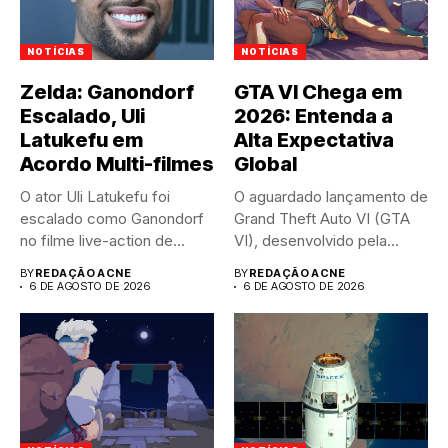
NOTÍCIAS
NOTÍCIAS
Zelda: Ganondorf
GTA VI Chega em
Escalado, Uli
2026: Entenda a
Latukefu em
Alta Expectativa
Acordo Multi-filmes
Global
O ator Uli Latukefu foi
O aguardado lançamento de
escalado como Ganondorf
Grand Theft Auto VI (GTA
no filme live-action de...
VI), desenvolvido pela...
BY
REDAÇÃO ACNE
BY
REDAÇÃO ACNE
6 DE AGOSTO DE 2026
6 DE AGOSTO DE 2026