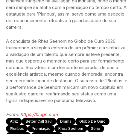
dinâmica intrigante na avaliação da indústria, onde o mérito
nem sempre se alinha com a premiação no tempo certo. A
estatueta para ‘Pluribus’, assim, serve como uma espécie
de reconhecimento retroativo à grandiosidade de sua
carreira.
A conquista de Rhea Seehorn no Globo de Ouro 2026
transcende a simples entrega de um prêmio; ela simboliza
a validação de um talento que sempre esteve presente,
mas que esperou o momento certo para ser formalmente
coroado. Sua vitória é um lembrete inspirador de que a
excelência artística, mesmo quando demorada, encontra
seu merecido lugar de destaque. O sucesso de ‘Pluribus’ e
a performance de Seehorn marcam um novo capítulo em
sua ilustre carreira, reafirmando seu status como uma
figura indispensável no panorama televisivo.
Fonte:
https://br.ign.com
Atriz
Better Call Saul
Drama
Globo De Ouro
Pluribus
Premiação
Rhea Seehorn
Série