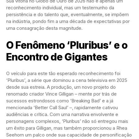
Sua vitória no Globo de Ouro de 2026 não é apenas um
reconhecimento individual, mas um testemunho da
persistência e do talento que, eventualmente, se impõem
na indústria, pondo fim a uma década de expectativas por
uma consagração desta magnitude.
O Fenômeno ‘Pluribus’ e o
Encontro de Gigantes
O veículo para este tão esperado reconhecimento foi
‘Pluribus’, a série que dominou a cena televisiva em 2025
desde sua estreia. A produção, um novo projeto do
renomado criador Vince Gilligan – mente por trás de
sucessos estrondosos como ‘Breaking Bad’ e a já
mencionada ‘Better Call Saul’ –, rapidamente cativou
audiências e crítica. Com uma narrativa envolvente e
personagens complexos, ‘Pluribus’ não só entregou mais
um êxito para Gilligan, mas também proporcionou a Rhea
Seehorn um palco onde sua capacidade de personificação