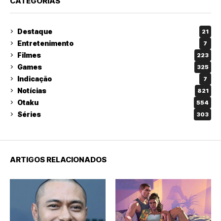
CATEGORIAS
Destaque
21
Entretenimento
7
Filmes
223
Games
325
Indicação
7
Notícias
821
Otaku
554
Séries
303
ARTIGOS RELACIONADOS