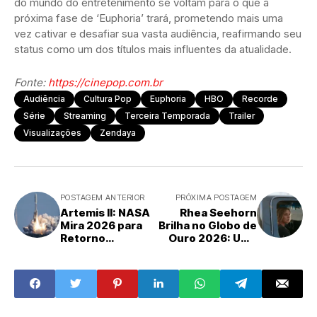
do mundo do entretenimento se voltam para o que a
próxima fase de ‘Euphoria’ trará, prometendo mais uma
vez cativar e desafiar sua vasta audiência, reafirmando seu
status como um dos títulos mais influentes da atualidade.
Fonte:
https://cinepop.com.br
Audiência
Cultura Pop
Euphoria
HBO
Recorde
Série
Streaming
Terceira Temporada
Trailer
Visualizações
Zendaya
POSTAGEM ANTERIOR
PRÓXIMA POSTAGEM
Artemis II: NASA
Rhea Seehorn
Mira 2026 para
Brilha no Globo de
Retorno
Ouro 2026: Uma
Tripulado
Consagração
Histórico à Órbita
Após Anos de
Lunar
Reconhecimento
Tardio