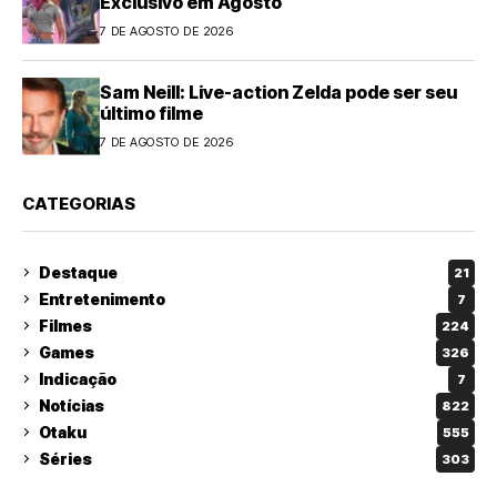
Exclusivo em Agosto
7 DE AGOSTO DE 2026
Sam Neill: Live-action Zelda pode ser seu
último filme
7 DE AGOSTO DE 2026
CATEGORIAS
Destaque
21
Entretenimento
7
Filmes
224
Games
326
Indicação
7
Notícias
822
Otaku
555
Séries
303