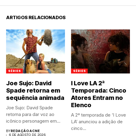
ARTIGOS RELACIONADOS
SÉRIES
SÉRIES
Joe Sujo: David
I Love LA 2ª
Spade retorna em
Temporada: Cinco
sequência animada
Atores Entram no
Elenco
Joe Sujo: David Spade
retorna para dar voz ao
A 2ª temporada de ‘I Love
icônico personagem em...
LA’ anunciou a adição de
cinco...
BY
REDAÇÃO ACNE
6 DE AGOSTO DE 2026