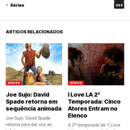
Séries
303
ARTIGOS RELACIONADOS
SÉRIES
SÉRIES
Joe Sujo: David
I Love LA 2ª
Spade retorna em
Temporada: Cinco
sequência animada
Atores Entram no
Elenco
Joe Sujo: David Spade
retorna para dar voz ao
A 2ª temporada de ‘I Love