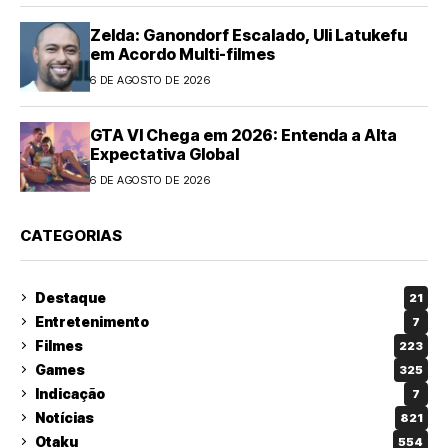
Zelda: Ganondorf Escalado, Uli Latukefu
em Acordo Multi-filmes
6 DE AGOSTO DE 2026
GTA VI Chega em 2026: Entenda a Alta
Expectativa Global
6 DE AGOSTO DE 2026
CATEGORIAS
Destaque
21
Entretenimento
7
Filmes
223
Games
325
Indicação
7
Notícias
821
Otaku
554