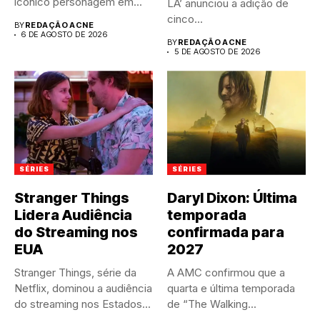
icônico personagem em...
LA’ anunciou a adição de
cinco...
BY
REDAÇÃO ACNE
6 DE AGOSTO DE 2026
BY
REDAÇÃO ACNE
5 DE AGOSTO DE 2026
SÉRIES
SÉRIES
Stranger Things
Daryl Dixon: Última
Lidera Audiência
temporada
do Streaming nos
confirmada para
EUA
2027
Stranger Things, série da
A AMC confirmou que a
Netflix, dominou a audiência
quarta e última temporada
do streaming nos Estados...
de “The Walking...