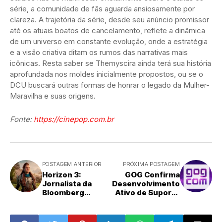
série, a comunidade de fãs aguarda ansiosamente por
clareza. A trajetória da série, desde seu anúncio promissor
até os atuais boatos de cancelamento, reflete a dinâmica
de um universo em constante evolução, onde a estratégia
e a visão criativa ditam os rumos das narrativas mais
icônicas. Resta saber se Themyscira ainda terá sua história
aprofundada nos moldes inicialmente propostos, ou se o
DCU buscará outras formas de honrar o legado da Mulher-
Maravilha e suas origens.
Fonte:
https://cinepop.com.br
POSTAGEM ANTERIOR
PRÓXIMA POSTAGEM
Horizon 3:
GOG Confirma
Jornalista da
Desenvolvimento
Bloomberg
Ativo de Suporte
Sugere Longa
Nativo ao Linux
Espera para o
Próximo Capítulo