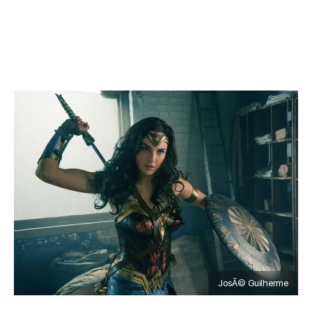
JosÃ© Guilherme