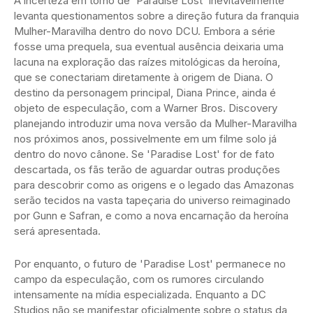
A incerteza em torno de 'Paradise Lost' inevitavelmente
levanta questionamentos sobre a direção futura da franquia
Mulher-Maravilha dentro do novo DCU. Embora a série
fosse uma prequela, sua eventual ausência deixaria uma
lacuna na exploração das raízes mitológicas da heroína,
que se conectariam diretamente à origem de Diana. O
destino da personagem principal, Diana Prince, ainda é
objeto de especulação, com a Warner Bros. Discovery
planejando introduzir uma nova versão da Mulher-Maravilha
nos próximos anos, possivelmente em um filme solo já
dentro do novo cânone. Se 'Paradise Lost' for de fato
descartada, os fãs terão de aguardar outras produções
para descobrir como as origens e o legado das Amazonas
serão tecidos na vasta tapeçaria do universo reimaginado
por Gunn e Safran, e como a nova encarnação da heroína
será apresentada.
Por enquanto, o futuro de 'Paradise Lost' permanece no
campo da especulação, com os rumores circulando
intensamente na mídia especializada. Enquanto a DC
Studios não se manifestar oficialmente sobre o status da