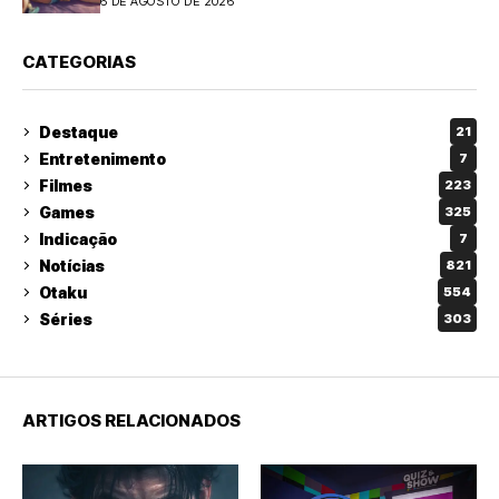
6 DE AGOSTO DE 2026
CATEGORIAS
Destaque
21
Entretenimento
7
Filmes
223
Games
325
Indicação
7
Notícias
821
Otaku
554
Séries
303
ARTIGOS RELACIONADOS