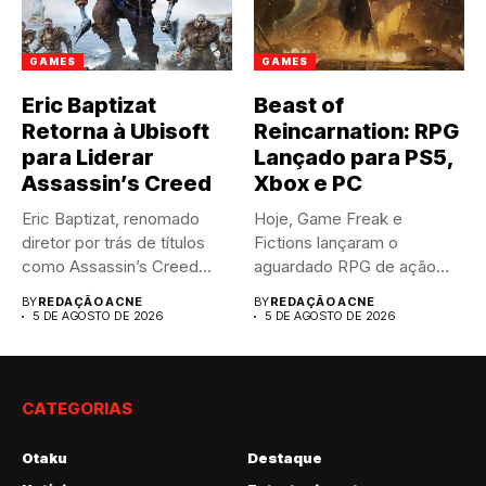
GAMES
GAMES
Eric Baptizat
Beast of
Retorna à Ubisoft
Reincarnation: RPG
para Liderar
Lançado para PS5,
Assassin’s Creed
Xbox e PC
Eric Baptizat, renomado
Hoje, Game Freak e
diretor por trás de títulos
Fictions lançaram o
como Assassin’s Creed
aguardado RPG de ação
Valhalla...
Beast...
BY
REDAÇÃO ACNE
BY
REDAÇÃO ACNE
5 DE AGOSTO DE 2026
5 DE AGOSTO DE 2026
CATEGORIAS
Otaku
Destaque