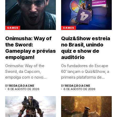
GAMES
GAMES
Onimusha: Way of
Quiz&Show estreia
the Sword:
no Brasil, unindo
Gameplay e prévias
quiz e show de
empolgam!
auditório
Onimusha: Way of the
Os fundadores do Escape
Sword, da Capcom,
60′ lançam o Quiz&Show, a
empolga com o novo
primeira plataforma de...
trailer...
BY
REDAÇÃO ACNE
BY
REDAÇÃO ACNE
6 DE AGOSTO DE 2026
6 DE AGOSTO DE 2026