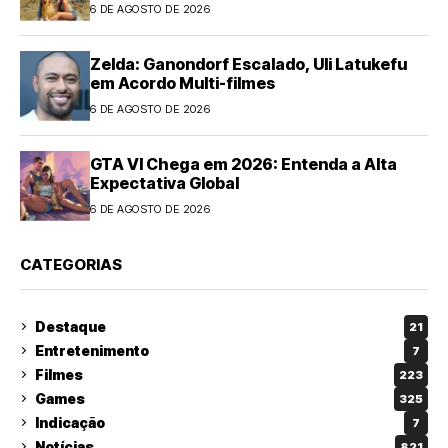
6 DE AGOSTO DE 2026
Zelda: Ganondorf Escalado, Uli Latukefu
em Acordo Multi-filmes
6 DE AGOSTO DE 2026
GTA VI Chega em 2026: Entenda a Alta
Expectativa Global
6 DE AGOSTO DE 2026
CATEGORIAS
Destaque
21
Entretenimento
7
Filmes
223
Games
325
Indicação
7
Notícias
821