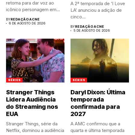
retorna para dar voz ao
A 2ª temporada de ‘I Love
icônico personagem em...
LA’ anunciou a adição de
cinco...
BY
REDAÇÃO ACNE
6 DE AGOSTO DE 2026
BY
REDAÇÃO ACNE
5 DE AGOSTO DE 2026
SÉRIES
SÉRIES
Stranger Things
Daryl Dixon: Última
Lidera Audiência
temporada
do Streaming nos
confirmada para
EUA
2027
Stranger Things, série da
A AMC confirmou que a
Netflix, dominou a audiência
quarta e última temporada