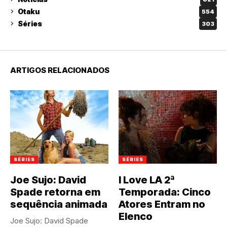
Otaku
554
Séries
303
ARTIGOS RELACIONADOS
SÉRIES
SÉRIES
Joe Sujo: David
I Love LA 2ª
Spade retorna em
Temporada: Cinco
sequência animada
Atores Entram no
Elenco
Joe Sujo: David Spade