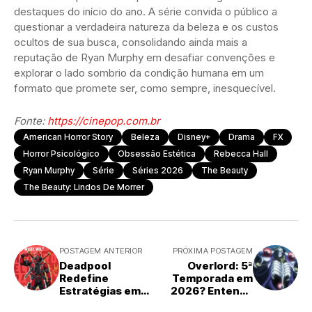
destaques do início do ano. A série convida o público a
questionar a verdadeira natureza da beleza e os custos
ocultos de sua busca, consolidando ainda mais a
reputação de Ryan Murphy em desafiar convenções e
explorar o lado sombrio da condição humana em um
formato que promete ser, como sempre, inesquecível.
Fonte:
https://cinepop.com.br
American Horror Story
Beleza
Disney+
Drama
FX
Horror Psicológico
Obsessão Estética
Rebecca Hall
Ryan Murphy
Série
Séries 2026
The Beauty
The Beauty: Lindos De Morrer
POSTAGEM ANTERIOR
PRÓXIMA POSTAGEM
Deadpool
Overlord: 5ª
Redefine
Temporada em
Estratégias em
2026? Entenda
Marvel Rivals com
os Rumores e os