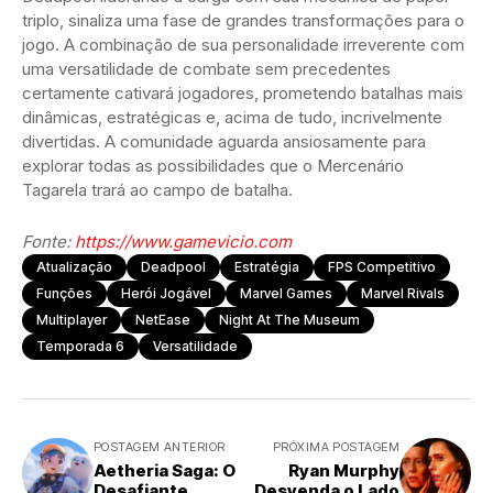
triplo, sinaliza uma fase de grandes transformações para o
jogo. A combinação de sua personalidade irreverente com
uma versatilidade de combate sem precedentes
certamente cativará jogadores, prometendo batalhas mais
dinâmicas, estratégicas e, acima de tudo, incrivelmente
divertidas. A comunidade aguarda ansiosamente para
explorar todas as possibilidades que o Mercenário
Tagarela trará ao campo de batalha.
Fonte:
https://www.gamevicio.com
Atualização
Deadpool
Estratégia
FPS Competitivo
Funções
Herói Jogável
Marvel Games
Marvel Rivals
Multiplayer
NetEase
Night At The Museum
Temporada 6
Versatilidade
POSTAGEM ANTERIOR
PRÓXIMA POSTAGEM
Aetheria Saga: O
Ryan Murphy
Desafiante
Desvenda o Lado