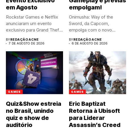
Evento Exclusivo
Gameplay e prévias
em Agosto
empolgam!
Rockstar Games e Netflix
Onimusha: Way of the
anunciaram um evento
Sword, da Capcom,
exclusivo para Grand Theft
empolga com o novo
Auto...
trailer...
BY
REDAÇÃO ACNE
BY
REDAÇÃO ACNE
7 DE AGOSTO DE 2026
6 DE AGOSTO DE 2026
GAMES
GAMES
Quiz&Show estreia
Eric Baptizat
no Brasil, unindo
Retorna à Ubisoft
quiz e show de
para Liderar
auditório
Assassin’s Creed