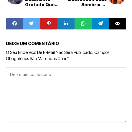
Gratuito Que
Sombrio da
Promete Balançar
Beleza em 'The
o Reino de
Beauty: Lindos de
Pokémon e
Morrer',
Palworld
Chegando ao
Disney+
DEIXE UM COMENTÁRIO
O Seu Endereço De E-Mail Não Será Publicado.
Campos
Obrigatórios São Marcados Com
*