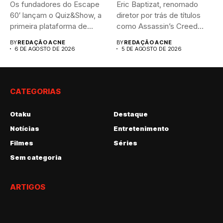
Os fundadores do Escape
Eric Baptizat, renomado
60′ lançam o Quiz&Show, a
diretor por trás de títulos
primeira plataforma de...
como Assassin’s Creed
Valhalla...
BY
REDAÇÃO ACNE
BY
REDAÇÃO ACNE
6 DE AGOSTO DE 2026
5 DE AGOSTO DE 2026
CATEGORIAS
Otaku
Destaque
Notícias
Entretenimento
Filmes
Séries
Sem categoria
ARTIGOS