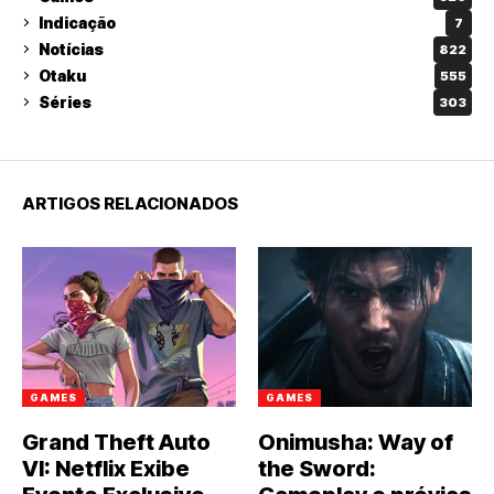
Indicação
7
Notícias
822
Otaku
555
Séries
303
ARTIGOS RELACIONADOS
GAMES
GAMES
Grand Theft Auto
Onimusha: Way of
VI: Netflix Exibe
the Sword: