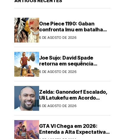
ARTIGOS RECENTES
One Piece 1190: Gaban
confronta Imu em batalha
épica
6 DE AGOSTO DE 2026
Joe Sujo: David Spade
retorna em sequência
animada
6 DE AGOSTO DE 2026
Zelda: Ganondorf Escalado,
Uli Latukefu em Acordo
Multi-filmes
6 DE AGOSTO DE 2026
GTA VI Chega em 2026:
Entenda a Alta Expectativa
Global