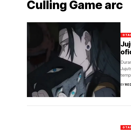
Culling Game arc
OTA
Ju
ofi
Duran
Jujut
tempo
BY
RE
OTA