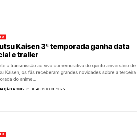
KU
jutsu Kaisen 3ª temporada ganha data
cial e trailer
te a transmissão ao vivo comemorativa do quinto aniversário de
su Kaisen, os fãs receberam grandes novidades sobre a terceira
rada do anime....
DAÇÃO ACNE
31 DE AGOSTO DE 2025
KU