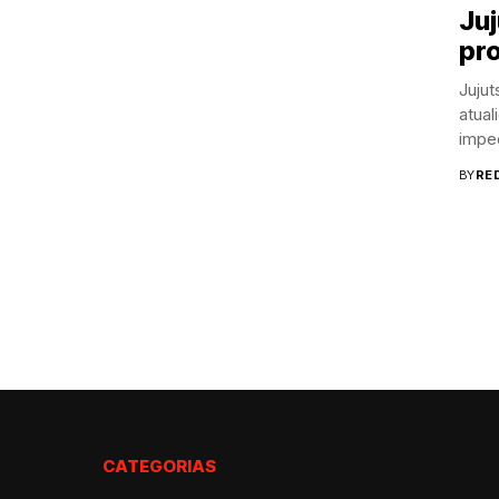
Juj
pr
Juju
atua
impec
BY
RE
CATEGORIAS