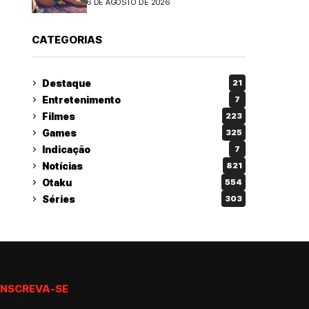
6 DE AGOSTO DE 2026
CATEGORIAS
Destaque
21
Entretenimento
7
Filmes
223
Games
325
Indicação
7
Notícias
821
Otaku
554
Séries
303
INSCREVA-SE