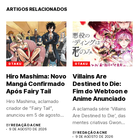
ARTIGOS RELACIONADOS
OTAKU
OTAKU
Hiro Mashima: Novo
Villains Are
Mangá Confirmado
Destined to Die:
Após Fairy Tail
Fim do Webtoon e
Anime Anunciado
Hiro Mashima, aclamado
criador de “Fairy Tail”,
A aclamada série ‘Villains
anunciou em 5 de agosto...
Are Destined to Die’, das
mentes criativas Gwon...
BY
REDAÇÃO ACNE
9 DE AGOSTO DE 2026
BY
REDAÇÃO ACNE
9 DE AGOSTO DE 2026