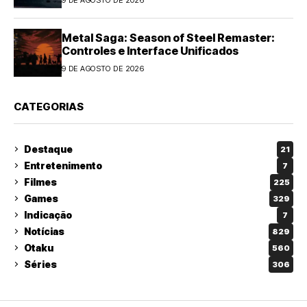
9 DE AGOSTO DE 2026
Metal Saga: Season of Steel Remaster:
Controles e Interface Unificados
9 DE AGOSTO DE 2026
CATEGORIAS
Destaque
21
Entretenimento
7
Filmes
225
Games
329
Indicação
7
Notícias
829
Otaku
560
Séries
306