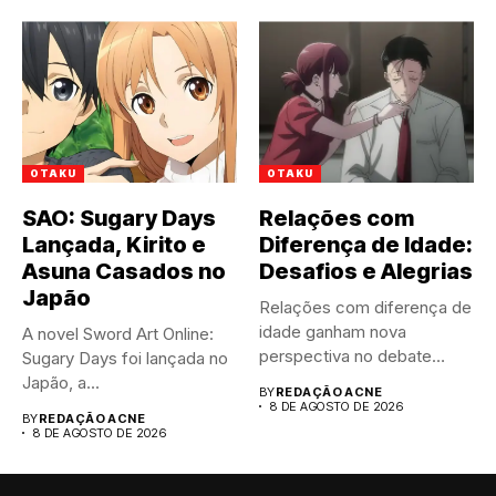
OTAKU
OTAKU
SAO: Sugary Days
Relações com
Lançada, Kirito e
Diferença de Idade:
Asuna Casados no
Desafios e Alegrias
Japão
Relações com diferença de
idade ganham nova
A novel Sword Art Online:
perspectiva no debate
Sugary Days foi lançada no
público atual....
Japão, a...
BY
REDAÇÃO ACNE
8 DE AGOSTO DE 2026
BY
REDAÇÃO ACNE
8 DE AGOSTO DE 2026