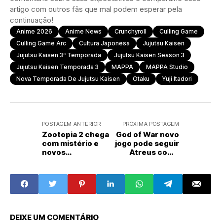
artigo com outros fãs que mal podem esperar pela
continuação!
Anime 2026
Anime News
Crunchyroll
Culling Game
Culling Game Arc
Cultura Japonesa
Jujutsu Kaisen
Jujutsu Kaisen 3ª Temporada
Jujutsu Kaisen Season 3
Jujutsu Kaisen Temporada 3
MAPPA
MAPPA Studio
Nova Temporada De Jujutsu Kaisen
Otaku
Yuji Itadori
POSTAGEM ANTERIOR
PRÓXIMA POSTAGEM
Zootopia 2 chega
God of War novo
com mistério e
jogo pode seguir
novos
Atreus como
personagens
herói
DEIXE UM COMENTÁRIO