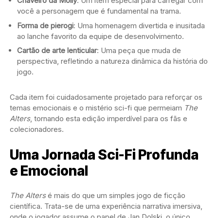
Chaveiro da Molly
: Um item especial para carregar com
você a personagem que é fundamental na trama.
Forma de pierogi
: Uma homenagem divertida e inusitada
ao lanche favorito da equipe de desenvolvimento.
Cartão de arte lenticular
: Uma peça que muda de
perspectiva, refletindo a natureza dinâmica da história do
jogo.
Cada item foi cuidadosamente projetado para reforçar os
temas emocionais e o mistério sci-fi que permeiam
The
Alters
, tornando esta edição imperdível para os fãs e
colecionadores.
Uma Jornada Sci-Fi Profunda
e Emocional
The Alters
é mais do que um simples jogo de ficção
científica. Trata-se de uma experiência narrativa imersiva,
onde o jogador assume o papel de Jan Dolski, o único