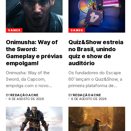
GAMES
GAMES
Onimusha: Way of
Quiz&Show estreia
the Sword:
no Brasil, unindo
Gameplay e prévias
quiz e show de
empolgam!
auditório
Onimusha: Way of the
Os fundadores do Escape
Sword, da Capcom,
60′ lançam o Quiz&Show, a
empolga com o novo
primeira plataforma de...
trailer...
BY
REDAÇÃO ACNE
BY
REDAÇÃO ACNE
6 DE AGOSTO DE 2026
6 DE AGOSTO DE 2026