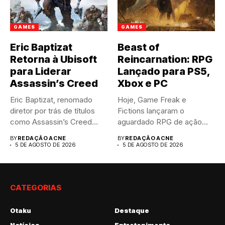
GAMES
GAMES
Eric Baptizat
Beast of
Retorna à Ubisoft
Reincarnation: RPG
para Liderar
Lançado para PS5,
Assassin’s Creed
Xbox e PC
Eric Baptizat, renomado
Hoje, Game Freak e
diretor por trás de títulos
Fictions lançaram o
como Assassin’s Creed
aguardado RPG de ação
Valhalla...
Beast...
BY
REDAÇÃO ACNE
BY
REDAÇÃO ACNE
5 DE AGOSTO DE 2026
5 DE AGOSTO DE 2026
CATEGORIAS
Otaku
Destaque