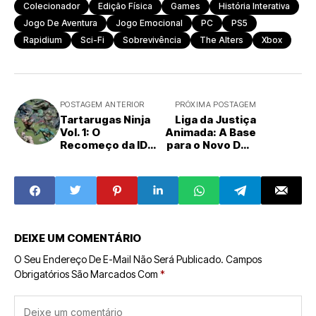
Colecionador
Edição Física
Games
História Interativa
Jogo De Aventura
Jogo Emocional
PC
PS5
Rapidium
Sci-Fi
Sobrevivência
The Alters
Xbox
POSTAGEM ANTERIOR
PRÓXIMA POSTAGEM
Tartarugas Ninja
Liga da Justiça
Vol. 1: O
Animada: A Base
Recomeço da IDW
para o Novo DCU
Publishing
de James Gunn
DEIXE UM COMENTÁRIO
O Seu Endereço De E-Mail Não Será Publicado.
Campos
Obrigatórios São Marcados Com
*