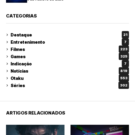
CATEGORIAS
Destaque
21
Entretenimento
7
Filmes
223
Games
325
Indicação
7
Notícias
819
Otaku
553
Séries
302
ARTIGOS RELACIONADOS