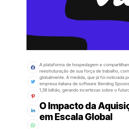
A plataforma de hospedagem e compartilhame
reestruturação de sua força de trabalho, co
globalmente. A medida, que já foi noticiada 
empresa italiana de software Bending Spoons
1,38 bilhão, gerando incertezas sobre o futu
O Impacto da Aquisi
em Escala Global