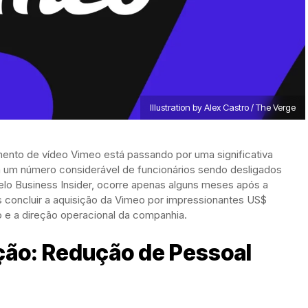
Illustration by Alex Castro / The Verge
nto de vídeo Vimeo está passando por uma significativa
m um número considerável de funcionários sendo desligados
pelo Business Insider, ocorre apenas alguns meses após a
 concluir a aquisição da Vimeo por impressionantes US$
ro e a direção operacional da companhia.
ção: Redução de Pessoal