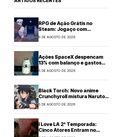
ARTIGOS RECENTES
RPG de Ação Grátis no
Steam: Jogaço com
Roguelite por Tempo
6 DE AGOSTO DE 2026
Limitado
Ações SpaceX despencam
13% com balanço e gastos
em IA
5 DE AGOSTO DE 2026
Black Torch: Novo anime
Crunchyroll mistura Naruto e
Chainsaw Man
5 DE AGOSTO DE 2026
I Love LA 2ª Temporada:
Cinco Atores Entram no
Elenco