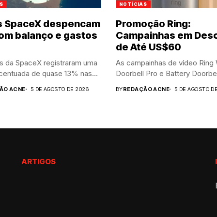
S
NOTÍCIAS
s SpaceX despencam
Promoção Ring:
om balanço e gastos
Campainhas em Des
de Até US$60
s da SpaceX registraram uma
As campainhas de vídeo Ring
centuada de quase 13% nas...
Doorbell Pro e Battery Doorbell
ÃO ACNE
5 DE AGOSTO DE 2026
BY
REDAÇÃO ACNE
5 DE AGOSTO D
ARTIGOS