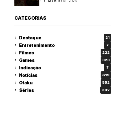
5 DE AGOSTO DE 2026
CATEGORIAS
Destaque
21
Entretenimento
7
Filmes
222
Games
323
Indicação
7
Notícias
819
Otaku
552
Séries
302