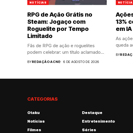
NOTÍCIAS
NOTÍCIA
RPG de Ação Grátis no
Açõe
Steam: Jogaço com
13% c
Roguelite por Tempo
em IA
Limitado
As açõe
queda a
Fãs de RPG de ação e roguelites
podem celebrar: um título aclamado...
BY
REDAÇ
BY
REDAÇÃO ACNE
6 DE AGOSTO DE 2026
CATEGORIAS
Otaku
Destaque
Notícias
Entretenimento
Filmes
Séries