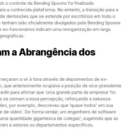
ob o controle da Bending Spoons foi finalizada
a a conhecida plataforma. No entanto, a transição para a
de demissões que se estende por escritórios em todo o
tenham sido oficialmente divulgados pela Bending Spoons
de ex-funcionários indicam uma reorganização em larga
geográficas.
m a Abrangência dos
meçaram a vir à tona através de depoimentos de ex-
n, que anteriormente ocupava a posição de vice-presidente
kedIn para afirmar que ‘uma grande parte da empresa’ foi
es se somam a essa percepção, reforçando a natureza
deo, por exemplo, descreveu que ‘quase todos’ em sua
me de vídeo’. De forma similar, um engenheiro de software
‘uma quantidade gigantesca de colegas’, sugerindo que as
aram a setores ou departamentos específicos.