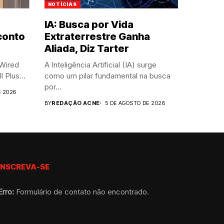
NOTÍCIAS
IA: Busca por Vida
conto
Extraterrestre Ganha
Aliada, Diz Tarter
 Wired
A Inteligência Artificial (IA) surge
 Plus...
como um pilar fundamental na busca
por...
E 2026
BY
REDAÇÃO ACNE
5 DE AGOSTO DE 2026
INSCREVA-SE
Erro:
Formulário de contato não encontrado.