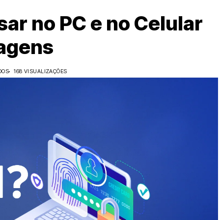
ar no PC e no Celular
tagens
DOS
168 VISUALIZAÇÕES