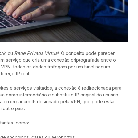
ork
, ou
Rede Privada Virtual
. O conceito pode parecer
 um serviço que cria uma conexão criptografada entre o
r a VPN, todos os dados trafegam por um túnel seguro,
dereço IP real.
tes e serviços visitados, a conexão é redirecionada para
 como intermediário e substitui o IP original do usuário.
a enxergar um IP designado pela VPN, que pode estar
 outro país.
rtantes, como:
 de shoppings, cafés ou aeroportos;