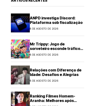
ARTIGOS RECENTES
ANPD investiga Discord:
Plataforma sob fiscalização
8 DE AGOSTO DE 2026
Mr Trippy: Jogo de
sorveteiro esconde tráfico
de drogas
8 DE AGOSTO DE 2026
Relações com Diferença de
Idade: Desafios e Alegrias
8 DE AGOSTO DE 2026
Ranking Filmes Homem-
Aranha: Melhores após
Brand New Day