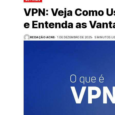
NOTÍCIAS
VPN: Veja Como Us
e Entenda as Van
REDAÇÃO ACNE
1 DE DEZEMBRO DE 2025
5 MINUTOS LI