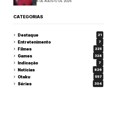
8 DE AGOSTO DE 2026
CATEGORIAS
Destaque
21
Entretenimento
7
Filmes
225
Games
328
Indicação
7
Notícias
826
Otaku
557
Séries
304