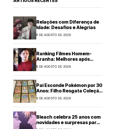
ARTIGOS RECENTES
Relações com Diferença de
Idade: Desafios e Alegrias
8 DE AGOSTO DE 2026
Ranking Filmes Homem-
Aranha: Melhores após
Brand New Day
8 DE AGOSTO DE 2026
Pai Esconde Pokémon por 30
Anos: Filho Resgata Coleção
Clássica
8 DE AGOSTO DE 2026
Bleach celebra 25 anos com
novidades e surpresas para
fãs