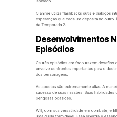
lapidado.
O anime utiliza flashbacks sutis e diálogos i
esperanças que cada um deposita no outro. 
da Temporada 2.
Desenvolvimentos Na
Episódios
Os três episódios em foco trazem desafios que
envolve confrontos importantes para o desti
dos personagens.
As apostas são extremamente altas. A maneir
sucesso de suas missões. Suas habilidades 
perigosas ocasiões.
Will, com sua versatilidade em combate, e E
uma dupla formidável. Essa sinergia é essen