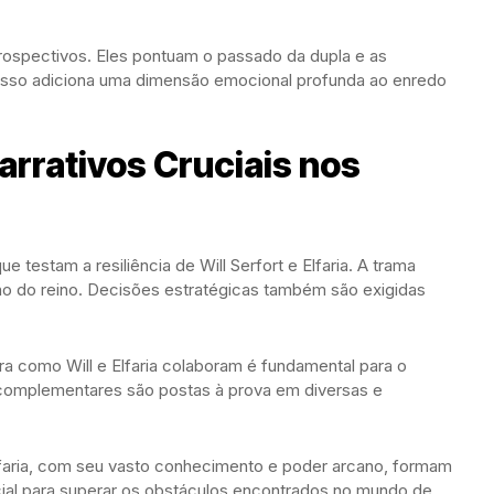
ntrospectivos. Eles pontuam o passado da dupla e as
Isso adiciona uma dimensão emocional profunda ao enredo
rrativos Cruciais nos
 testam a resiliência de Will Serfort e Elfaria. A trama
no do reino. Decisões estratégicas também são exigidas
a como Will e Elfaria colaboram é fundamental para o
complementares são postas à prova em diversas e
lfaria, com seu vasto conhecimento e poder arcano, formam
cial para superar os obstáculos encontrados no mundo de