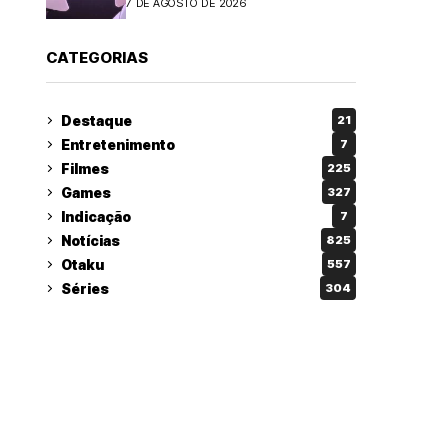
7 DE AGOSTO DE 2026
CATEGORIAS
Destaque
21
Entretenimento
7
Filmes
225
Games
327
Indicação
7
Notícias
825
Otaku
557
Séries
304