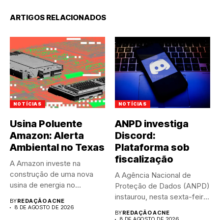
ARTIGOS RELACIONADOS
NOTÍCIAS
NOTÍCIAS
Usina Poluente
ANPD investiga
Amazon: Alerta
Discord:
Ambiental no Texas
Plataforma sob
fiscalização
A Amazon investe na
construção de uma nova
A Agência Nacional de
usina de energia no...
Proteção de Dados (ANPD)
instaurou, nesta sexta-feira
BY
REDAÇÃO ACNE
(7),...
8 DE AGOSTO DE 2026
BY
REDAÇÃO ACNE
8 DE AGOSTO DE 2026