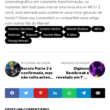
cinematográfico em constante transformação, os
mutantes têm tudo para marcar uma nova era no MCU. E
você, está animado para conhecer essa nova geração de
heróis? Deixe seu comentário e compartilhe esse artigo
com outros fãs da Marvel!
Guerras Secretas
Jovens Heróis
Marvel Studios
MCU
Notícias
Reboot
Secret Wars
X-Men
Young Heroes
POSTAGEM ANTERIOR
PRÓXIMA POSTAGEM
Boruto Parte 2 é
Digimon
confirmada, mas
Beatbreak é
não volta antes
revelado em 1º de
de 2027
agosto
DEIXE UM COMENTÁRIO