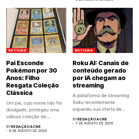
NOTÍCIAS
NOTÍCIAS
Pai Esconde
Roku AI: Canais de
Pokémon por 30
conteúdo gerado
Anos: Filho
por IA chegam ao
Resgata Coleção
streaming
Clássica
A plataforma de streaming
Roku recentemente
Um pai, cujo nome não foi
expandiu sua oferta de
divulgado, protegeu uma
canais FAST,...
valiosa coleção de...
BY
REDAÇÃO ACNE
7 DE AGOSTO DE 2026
BY
REDAÇÃO ACNE
8 DE AGOSTO DE 2026