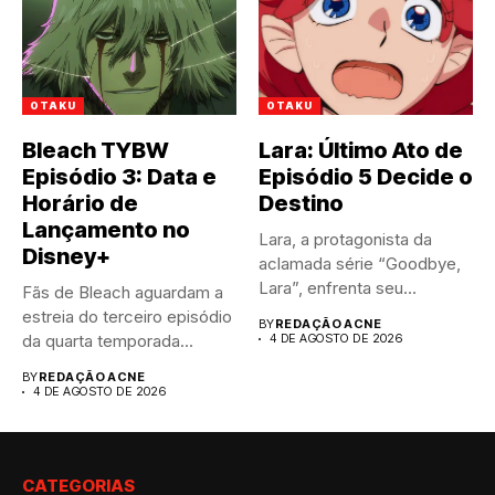
OTAKU
OTAKU
Bleach TYBW
Lara: Último Ato de
Episódio 3: Data e
Episódio 5 Decide o
Horário de
Destino
Lançamento no
Lara, a protagonista da
Disney+
aclamada série “Goodbye,
Lara”, enfrenta seu
Fãs de Bleach aguardam a
momento mais...
estreia do terceiro episódio
BY
REDAÇÃO ACNE
da quarta temporada...
4 DE AGOSTO DE 2026
BY
REDAÇÃO ACNE
4 DE AGOSTO DE 2026
CATEGORIAS