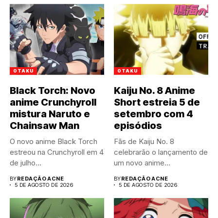
OTAKU
OTAKU
Black Torch: Novo
Kaiju No. 8 Anime
anime Crunchyroll
Short estreia 5 de
mistura Naruto e
setembro com 4
Chainsaw Man
episódios
O novo anime Black Torch
Fãs de Kaiju No. 8
estreou na Crunchyroll em 4
celebrarão o lançamento de
de julho...
um novo anime...
BY
REDAÇÃO ACNE
BY
REDAÇÃO ACNE
5 DE AGOSTO DE 2026
5 DE AGOSTO DE 2026