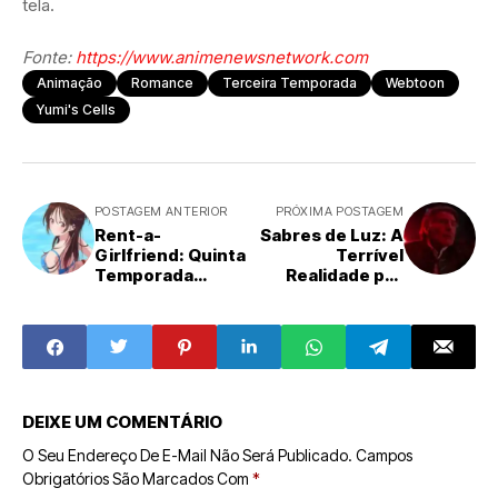
tela.
Fonte:
https://www.animenewsnetwork.com
Animação
Romance
Terceira Temporada
Webtoon
Yumi's Cells
POSTAGEM ANTERIOR
PRÓXIMA POSTAGEM
Rent-a-
Sabres de Luz: A
Girlfriend: Quinta
Terrível
Temporada
Realidade por
Estreia em Abril
Trás da Fantasia
de 2026 com
Cinematográfica
Trailer, Trilha
Sonora e Elenco
Confirmados
DEIXE UM COMENTÁRIO
O Seu Endereço De E-Mail Não Será Publicado.
Campos
Obrigatórios São Marcados Com
*