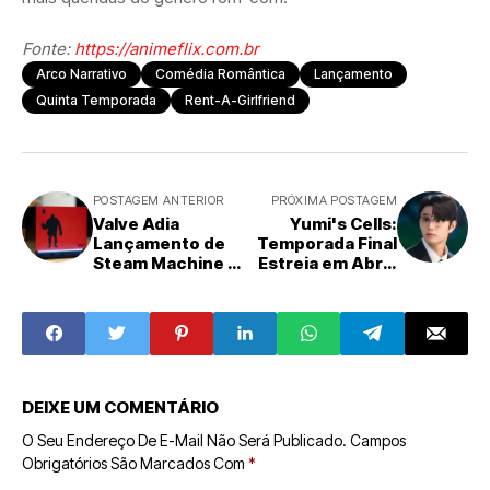
Fonte:
https://animeflix.com.br
Arco Narrativo
Comédia Romântica
Lançamento
Quinta Temporada
Rent-A-Girlfriend
POSTAGEM ANTERIOR
PRÓXIMA POSTAGEM
Valve Adia
Yumi's Cells:
Lançamento de
Temporada Final
Steam Machine e
Estreia em Abril,
Outros
Revelando o
Hardwares
Último Amor da
Devido à Crise de
Protagonista
Componentes,
Preços Devem
Ser Revisados
DEIXE UM COMENTÁRIO
O Seu Endereço De E-Mail Não Será Publicado.
Campos
Obrigatórios São Marcados Com
*