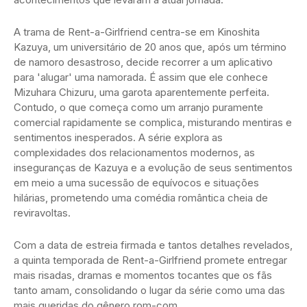
A trama de Rent-a-Girlfriend centra-se em Kinoshita
Kazuya, um universitário de 20 anos que, após um término
de namoro desastroso, decide recorrer a um aplicativo
para 'alugar' uma namorada. É assim que ele conhece
Mizuhara Chizuru, uma garota aparentemente perfeita.
Contudo, o que começa como um arranjo puramente
comercial rapidamente se complica, misturando mentiras e
sentimentos inesperados. A série explora as
complexidades dos relacionamentos modernos, as
inseguranças de Kazuya e a evolução de seus sentimentos
em meio a uma sucessão de equívocos e situações
hilárias, prometendo uma comédia romântica cheia de
reviravoltas.
Com a data de estreia firmada e tantos detalhes revelados,
a quinta temporada de Rent-a-Girlfriend promete entregar
mais risadas, dramas e momentos tocantes que os fãs
tanto amam, consolidando o lugar da série como uma das
mais queridas do gênero rom-com.