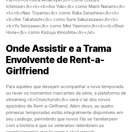
Ichinose</li><li><b>Aoi Yuki</b> como Mami Nanami</li>
<li><b>Nao Toyama</b> como Ruka Sarashina</li><li>
<b>Rie Takahashi</b> como Sumi Sakurasawa</li><li>
<b>Yu Serizawa</b> como Mini Yaemori</li><li><b>Shun
Horie</b> como Kazuya Kinoshita</li></ul>
Onde Assistir e a Trama
Envolvente de Rent-a-
Girlfriend
Para aqueles que desejam acompanhar a nova temporada
ou rever os momentos marcantes da série, a plataforma de
streaming <b>Crunchyroll</b> será o lar dos novos
episódios de Rent-a-Girlfriend. Além disso, as quatro
primeiras temporadas estão integralmente disponíveis em
seu catálogo, permitindo que novos fãs se familiarizem
com a história e que os veteranos relembrem os
acontecimentos que levaram à atual jornada.