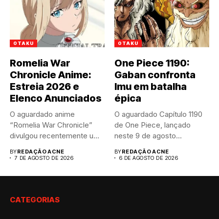
OTAKU
OTAKU
Romelia War
One Piece 1190:
Chronicle Anime:
Gaban confronta
Estreia 2026 e
Imu em batalha
Elenco Anunciados
épica
O aguardado anime
O aguardado Capítulo 1190
“Romelia War Chronicle”
de One Piece, lançado
divulgou recentemente um
neste 9 de agosto...
trailer impactante,
BY
REDAÇÃO ACNE
BY
REDAÇÃO ACNE
revelando...
7 DE AGOSTO DE 2026
6 DE AGOSTO DE 2026
CATEGORIAS