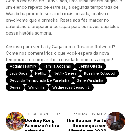
Com a chegada de Lady Gaga, uma trilha sonora original e
um elenco repleto de estrelas, a segunda temporada de
Wandinha promete ser ainda mais ousada, criativa e
envolvente que a primeira. Resta aos fãs marcar no
calendário e preparar o coração para os novos capítulos
dessa história sombria.
Ansioso para ver Lady Gaga como Rosaline Rotwood?
Conte nos comentários o que você espera da nova
temporada e compartilhe a novidade com os amigos!
Addams Family
Família Addams
Jenna Ortega
Lady Gaga
Netflix
Netflix Series
Rosaline Rotwood
Segunda Temporada De Wandinha
Série Wandinha
Series
Wandinha
Wednesday Season 2
POSTAGEM ANTERIOR
PRÓXIMA POSTAGEM
Donkey Kong
The Batman Parte
Bananza é obra-
II começa a ser
prima da
filmado em 2026