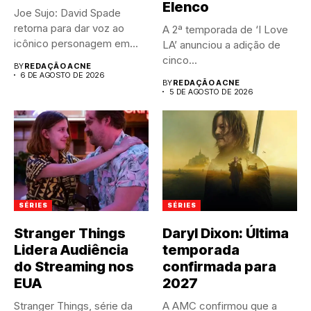
Elenco
Joe Sujo: David Spade
retorna para dar voz ao
A 2ª temporada de ‘I Love
icônico personagem em...
LA’ anunciou a adição de
cinco...
BY
REDAÇÃO ACNE
6 DE AGOSTO DE 2026
BY
REDAÇÃO ACNE
5 DE AGOSTO DE 2026
SÉRIES
SÉRIES
Stranger Things
Daryl Dixon: Última
Lidera Audiência
temporada
do Streaming nos
confirmada para
EUA
2027
Stranger Things, série da
A AMC confirmou que a