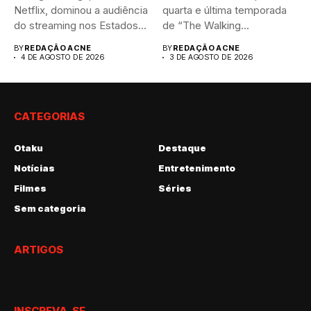
Netflix, dominou a audiência
quarta e última temporada
do streaming nos Estados...
de “The Walking...
BY
REDAÇÃO ACNE
BY
REDAÇÃO ACNE
4 DE AGOSTO DE 2026
3 DE AGOSTO DE 2026
CATEGORIAS
Otaku
Destaque
Notícias
Entretenimento
Filmes
Séries
Sem categoria
ARTIGOS
INSCREVA-SE