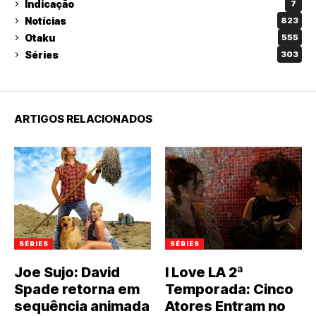
Indicação
7
Notícias
823
Otaku
555
Séries
303
ARTIGOS RELACIONADOS
SÉRIES
SÉRIES
Joe Sujo: David
I Love LA 2ª
Spade retorna em
Temporada: Cinco
sequência animada
Atores Entram no