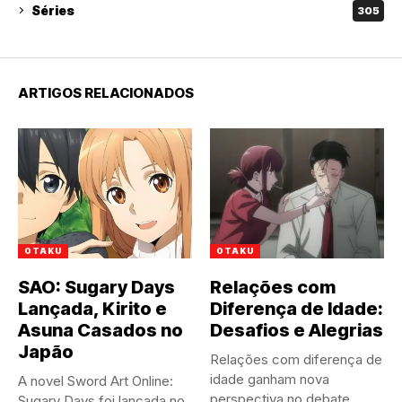
Séries
305
ARTIGOS RELACIONADOS
OTAKU
OTAKU
SAO: Sugary Days
Relações com
Lançada, Kirito e
Diferença de Idade:
Asuna Casados no
Desafios e Alegrias
Japão
Relações com diferença de
idade ganham nova
A novel Sword Art Online:
perspectiva no debate
Sugary Days foi lançada no