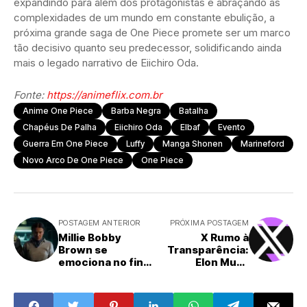
expandindo para além dos protagonistas e abraçando as
complexidades de um mundo em constante ebulição, a
próxima grande saga de One Piece promete ser um marco
tão decisivo quanto seu predecessor, solidificando ainda
mais o legado narrativo de Eiichiro Oda.
Fonte:
https://animeflix.com.br
Anime One Piece
Barba Negra
Batalha
Chapéus De Palha
Eiichiro Oda
Elbaf
Evento
Guerra Em One Piece
Luffy
Manga Shonen
Marineford
Novo Arco De One Piece
One Piece
POSTAGEM ANTERIOR
PRÓXIMA POSTAGEM
Millie Bobby
X Rumo à
Brown se
Transparência:
emociona no final
Elon Musk
de Stranger
Anuncia
Things
Abertura do
Código do Novo