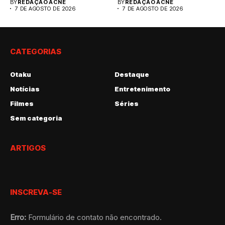
BY
REDAÇÃO ACNE
BY
REDAÇÃO ACNE
revelando...
7 DE AGOSTO DE 2026
7 DE AGOSTO DE 2026
CATEGORIAS
Otaku
Destaque
Notícias
Entretenimento
Filmes
Séries
Sem categoria
ARTIGOS
INSCREVA-SE
Erro:
Formulário de contato não encontrado.