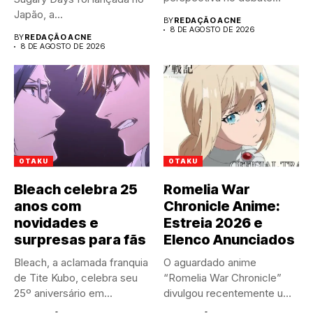
público atual....
Japão, a...
BY
REDAÇÃO ACNE
8 DE AGOSTO DE 2026
BY
REDAÇÃO ACNE
8 DE AGOSTO DE 2026
OTAKU
OTAKU
Bleach celebra 25
Romelia War
anos com
Chronicle Anime:
novidades e
Estreia 2026 e
surpresas para fãs
Elenco Anunciados
Bleach, a aclamada franquia
O aguardado anime
de Tite Kubo, celebra seu
“Romelia War Chronicle”
25º aniversário em...
divulgou recentemente um
trailer impactante,