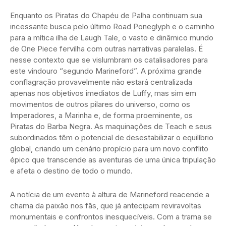
Enquanto os Piratas do Chapéu de Palha continuam sua
incessante busca pelo último Road Poneglyph e o caminho
para a mítica ilha de Laugh Tale, o vasto e dinâmico mundo
de One Piece fervilha com outras narrativas paralelas. É
nesse contexto que se vislumbram os catalisadores para
este vindouro “segundo Marineford”. A próxima grande
conflagração provavelmente não estará centralizada
apenas nos objetivos imediatos de Luffy, mas sim em
movimentos de outros pilares do universo, como os
Imperadores, a Marinha e, de forma proeminente, os
Piratas do Barba Negra. As maquinações de Teach e seus
subordinados têm o potencial de desestabilizar o equilíbrio
global, criando um cenário propício para um novo conflito
épico que transcende as aventuras de uma única tripulação
e afeta o destino de todo o mundo.
A notícia de um evento à altura de Marineford reacende a
chama da paixão nos fãs, que já antecipam reviravoltas
monumentais e confrontos inesquecíveis. Com a trama se