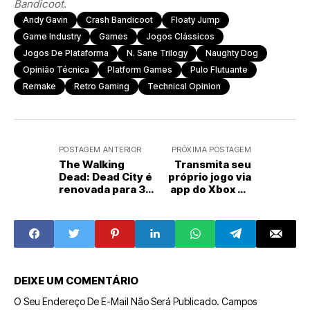
Bandicoot
.
Andy Gavin
Crash Bandicoot
Floaty Jump
Game Industry
Games
Jogos Clássicos
Jogos De Plataforma
N. Sane Trilogy
Naughty Dog
Opinião Técnica
Platform Games
Pulo Flutuante
Remake
Retro Gaming
Technical Opinion
POSTAGEM ANTERIOR
PRÓXIMA POSTAGEM
The Walking
Transmita seu
Dead: Dead City é
próprio jogo via
renovada para 3ª
app do Xbox no
temporada
PC
DEIXE UM COMENTÁRIO
O Seu Endereço De E-Mail Não Será Publicado.
Campos