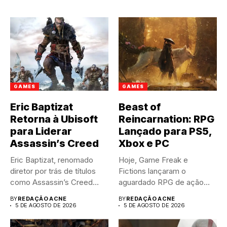
GAMES
GAMES
Eric Baptizat
Beast of
Retorna à Ubisoft
Reincarnation: RPG
para Liderar
Lançado para PS5,
Assassin’s Creed
Xbox e PC
Eric Baptizat, renomado
Hoje, Game Freak e
diretor por trás de títulos
Fictions lançaram o
como Assassin’s Creed
aguardado RPG de ação
Valhalla...
Beast...
BY
REDAÇÃO ACNE
BY
REDAÇÃO ACNE
5 DE AGOSTO DE 2026
5 DE AGOSTO DE 2026