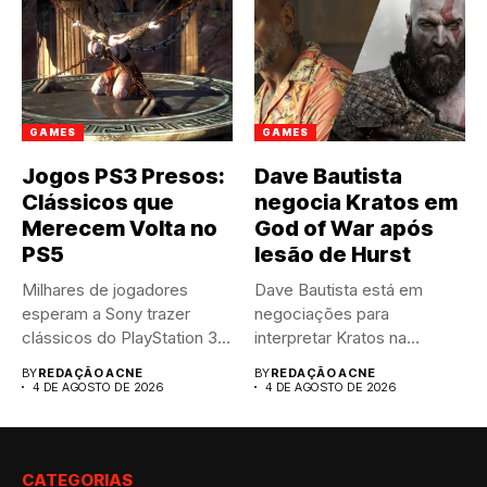
GAMES
GAMES
Jogos PS3 Presos:
Dave Bautista
Clássicos que
negocia Kratos em
Merecem Volta no
God of War após
PS5
lesão de Hurst
Milhares de jogadores
Dave Bautista está em
esperam a Sony trazer
negociações para
clássicos do PlayStation 3
interpretar Kratos na
para...
aguardada série live-
BY
REDAÇÃO ACNE
BY
REDAÇÃO ACNE
action...
4 DE AGOSTO DE 2026
4 DE AGOSTO DE 2026
CATEGORIAS