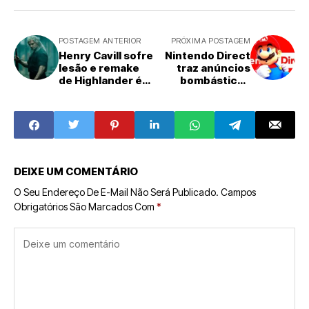
POSTAGEM ANTERIOR
PRÓXIMA POSTAGEM
Henry Cavill sofre
Nintendo Direct
lesão e remake
traz anúncios
de Highlander é
bombásticos
adiado
para Switch e
Switch 2
DEIXE UM COMENTÁRIO
O Seu Endereço De E-Mail Não Será Publicado.
Campos
Obrigatórios São Marcados Com
*