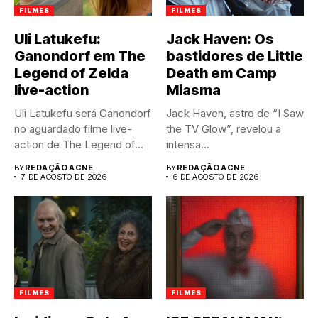
FILMES
FILMES
Uli Latukefu:
Jack Haven: Os
Ganondorf em The
bastidores de Little
Legend of Zelda
Death em Camp
live-action
Miasma
Uli Latukefu será Ganondorf
Jack Haven, astro de “I Saw
no aguardado filme live-
the TV Glow”, revelou a
action de The Legend of...
intensa...
BY
REDAÇÃO ACNE
BY
REDAÇÃO ACNE
7 DE AGOSTO DE 2026
6 DE AGOSTO DE 2026
FILMES
FILMES