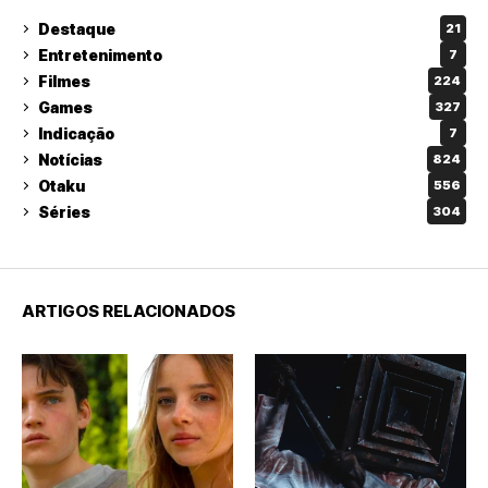
Destaque
21
Entretenimento
7
Filmes
224
Games
327
Indicação
7
Notícias
824
Otaku
556
Séries
304
ARTIGOS RELACIONADOS