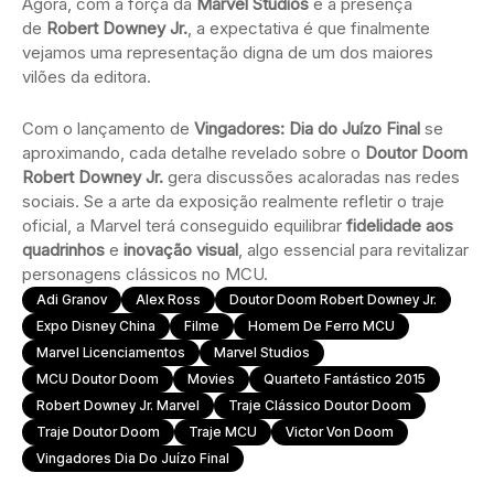
Agora, com a força da
Marvel Studios
e a presença
de
Robert Downey Jr.
, a expectativa é que finalmente
vejamos uma representação digna de um dos maiores
vilões da editora.
Com o lançamento de
Vingadores: Dia do Juízo Final
se
aproximando, cada detalhe revelado sobre o
Doutor Doom
Robert Downey Jr.
gera discussões acaloradas nas redes
sociais. Se a arte da exposição realmente refletir o traje
oficial, a Marvel terá conseguido equilibrar
fidelidade aos
quadrinhos
e
inovação visual
, algo essencial para revitalizar
personagens clássicos no MCU.
Adi Granov
Alex Ross
Doutor Doom Robert Downey Jr.
Expo Disney China
Filme
Homem De Ferro MCU
Marvel Licenciamentos
Marvel Studios
MCU Doutor Doom
Movies
Quarteto Fantástico 2015
Robert Downey Jr. Marvel
Traje Clássico Doutor Doom
Traje Doutor Doom
Traje MCU
Victor Von Doom
Vingadores Dia Do Juízo Final