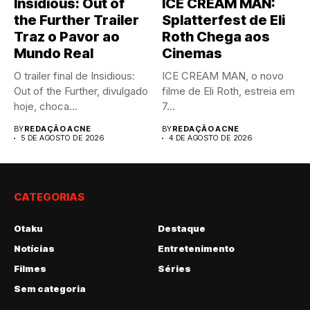
Insidious: Out of
ICE CREAM MAN:
the Further Trailer
Splatterfest de Eli
Traz o Pavor ao
Roth Chega aos
Mundo Real
Cinemas
O trailer final de Insidious:
ICE CREAM MAN, o novo
Out of the Further, divulgado
filme de Eli Roth, estreia em
hoje, choca...
7...
BY
REDAÇÃO ACNE
BY
REDAÇÃO ACNE
5 DE AGOSTO DE 2026
4 DE AGOSTO DE 2026
CATEGORIAS
Otaku
Destaque
Notícias
Entretenimento
Filmes
Séries
Sem categoria