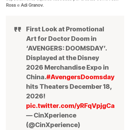
Ross
e
Adi Granov
.
First Look at Promotional
Art for Doctor Doom in
‘AVENGERS: DOOMSDAY’.
Displayed at the Disney
2026 Merchandise Expo in
China.
#AvengersDoomsday
hits Theaters December 18,
2026!
pic.twitter.com/yRFqVpjgCa
— CinXperience
(@CinXperience)