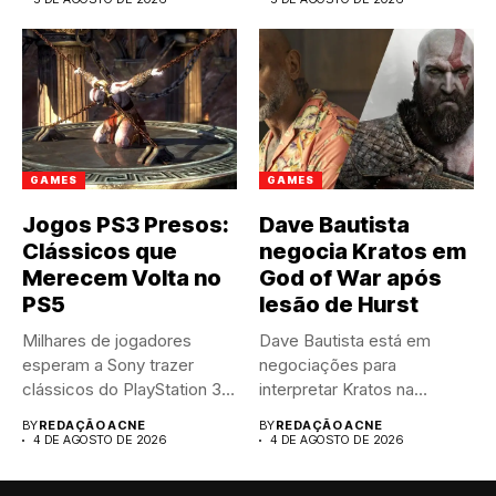
GAMES
GAMES
Jogos PS3 Presos:
Dave Bautista
Clássicos que
negocia Kratos em
Merecem Volta no
God of War após
PS5
lesão de Hurst
Milhares de jogadores
Dave Bautista está em
esperam a Sony trazer
negociações para
clássicos do PlayStation 3
interpretar Kratos na
para...
aguardada série live-
BY
REDAÇÃO ACNE
BY
REDAÇÃO ACNE
action...
4 DE AGOSTO DE 2026
4 DE AGOSTO DE 2026