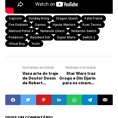
Capcom
Donkey Kong
Dragon Quest
Fatal Frame
Fire Emblem
Games
Hyrule Warriors
Koei Tecmo
Metroid Prime 4
Nintendo Direct
Nintendo Switch
Pokémon
Resident Evil
Super Mario
Switch 2
Virtual Boy
Yoshi
POSTAGEM ANTERIOR
PRÓXIMA POSTAGEM
Vaza arte do traje
Star Wars traz
de Doutor Doom
Grogu e Din Djarin
de Robert
para os cinemas
Downey Jr. no
em 2026
MCU
DEIXE UM COMENTÁRIO