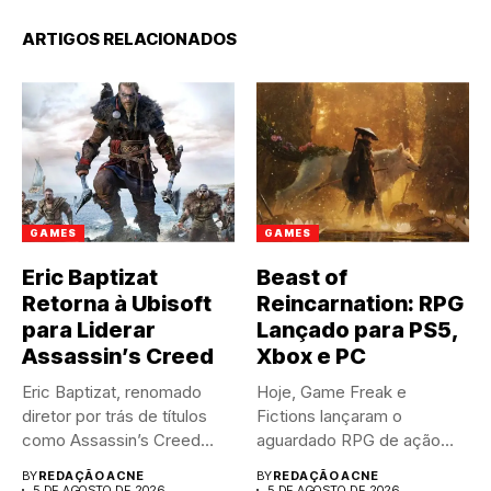
ARTIGOS RELACIONADOS
GAMES
GAMES
Eric Baptizat
Beast of
Retorna à Ubisoft
Reincarnation: RPG
para Liderar
Lançado para PS5,
Assassin’s Creed
Xbox e PC
Eric Baptizat, renomado
Hoje, Game Freak e
diretor por trás de títulos
Fictions lançaram o
como Assassin’s Creed
aguardado RPG de ação
Valhalla...
Beast...
BY
REDAÇÃO ACNE
BY
REDAÇÃO ACNE
5 DE AGOSTO DE 2026
5 DE AGOSTO DE 2026