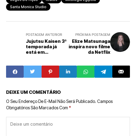
Santa Monica Studio
POSTAGEM ANTERIOR
PRÓXIMA POSTAGEM
Jujutsu Kaisen 3ª
Elize Matsunaga
temporada já
inspira novo filme
está em
da Netflix
produção
DEIXE UM COMENTÁRIO
O Seu Endereço De E-Mail Não Será Publicado.
Campos
Obrigatórios São Marcados Com
*