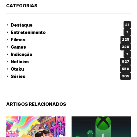
CATEGORIAS
Destaque
21
Entretenimento
7
Filmes
225
Games
328
Indicação
7
Notícias
827
Otaku
558
Séries
305
ARTIGOS RELACIONADOS