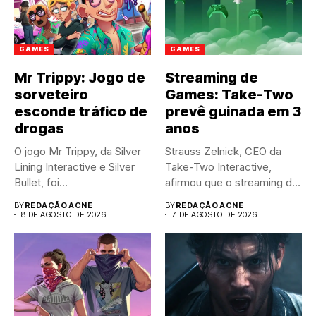
GAMES
GAMES
Mr Trippy: Jogo de
Streaming de
sorveteiro
Games: Take-Two
esconde tráfico de
prevê guinada em 3
drogas
anos
O jogo Mr Trippy, da Silver
Strauss Zelnick, CEO da
Lining Interactive e Silver
Take-Two Interactive,
Bullet, foi...
afirmou que o streaming de
jogos...
BY
REDAÇÃO ACNE
BY
REDAÇÃO ACNE
8 DE AGOSTO DE 2026
7 DE AGOSTO DE 2026