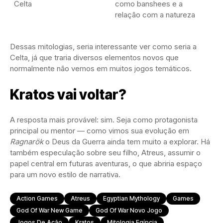
Celta
como banshees e a
relação com a natureza
Dessas mitologias, seria interessante ver como seria a
Celta, já que traria diversos elementos novos que
normalmente não vemos em muitos jogos temáticos.
Kratos vai voltar?
A resposta mais provável: sim. Seja como protagonista
principal ou mentor — como vimos sua evolução em
Ragnarök
o Deus da Guerra ainda tem muito a explorar. Há
também especulação sobre seu filho, Atreus, assumir o
papel central em futuras aventuras, o que abriria espaço
para um novo estilo de narrativa.
Action Games
Atreus
Egyptian Mythology
Games
God Of War New Game
God Of War Novo Jogo
Jogos De Ação
Kratos
Mitologia Egípcia