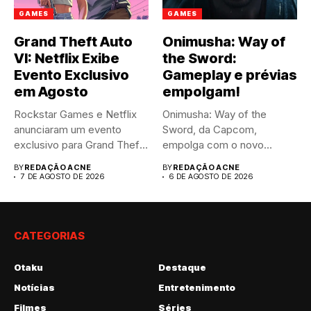
GAMES
GAMES
Grand Theft Auto
Onimusha: Way of
VI: Netflix Exibe
the Sword:
Evento Exclusivo
Gameplay e prévias
em Agosto
empolgam!
Rockstar Games e Netflix
Onimusha: Way of the
anunciaram um evento
Sword, da Capcom,
exclusivo para Grand Theft
empolga com o novo
Auto...
trailer...
BY
REDAÇÃO ACNE
BY
REDAÇÃO ACNE
7 DE AGOSTO DE 2026
6 DE AGOSTO DE 2026
CATEGORIAS
Otaku
Destaque
Notícias
Entretenimento
Filmes
Séries