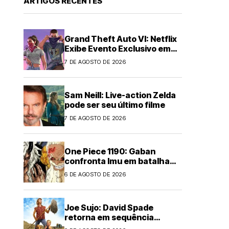
ARTIGOS RECENTES
Grand Theft Auto VI: Netflix
Exibe Evento Exclusivo em
Agosto
7 DE AGOSTO DE 2026
Sam Neill: Live-action Zelda
pode ser seu último filme
7 DE AGOSTO DE 2026
One Piece 1190: Gaban
confronta Imu em batalha
épica
6 DE AGOSTO DE 2026
Joe Sujo: David Spade
retorna em sequência
animada