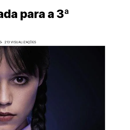
da para a 3ª
S
213 VISUALIZAÇÕES