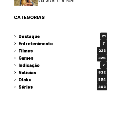
6 DE AGOSTO DE 2026
CATEGORIAS
Destaque
21
Entretenimento
7
Filmes
223
Games
326
Indicação
7
Notícias
822
Otaku
554
Séries
303