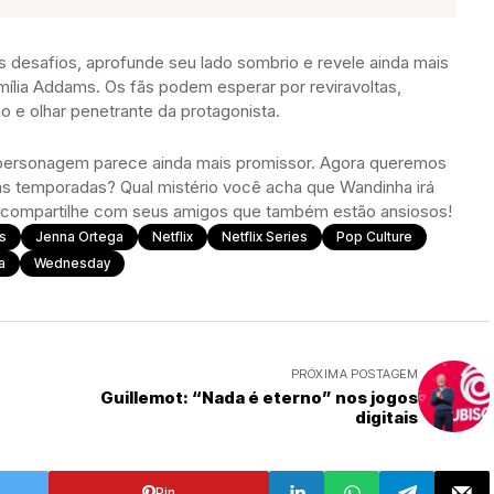
 desafios, aprofunde seu lado sombrio e revele ainda mais
lia Addams. Os fãs podem esperar por reviravoltas,
o e olhar penetrante da protagonista.
 personagem parece ainda mais promissor. Agora queremos
as temporadas? Qual mistério você acha que Wandinha irá
e compartilhe com seus amigos que também estão ansiosos!
s
Jenna Ortega
Netflix
Netflix Series
Pop Culture
a
Wednesday
PRÓXIMA POSTAGEM
Guillemot: “Nada é eterno” nos jogos
digitais
Pin